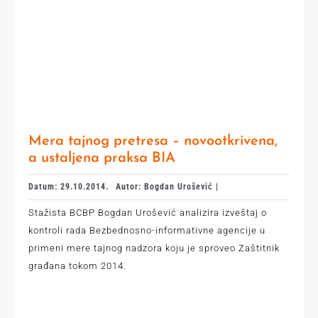
Mera tajnog pretresa – novootkrivena,
a ustaljena praksa BIA
Datum: 29.10.2014.
Autor: Bogdan Urošević |
Stažista BCBP Bogdan Urošević analizira izveštaj o
kontroli rada Bezbednosno-informativne agencije u
primeni mere tajnog nadzora koju je sproveo Zaštitnik
građana tokom 2014.