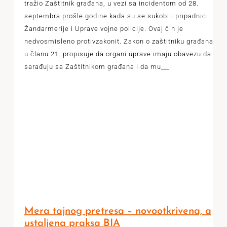
tražio Zaštitnik građana, u vezi sa incidentom od 28.
septembra prošle godine kada su se sukobili pripadnici
Žandarmerije i Uprave vojne policije. Ovaj čin je
nedvosmisleno protivzakonit. Zakon o zaštitniku građana
u članu 21. propisuje da organi uprave imaju obavezu da
sarađuju sa Zaštitnikom građana i da mu
...
Mera tajnog pretresa – novootkrivena, a
ustaljena praksa BIA