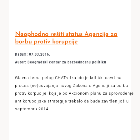
Neophodno rešiti status Agencije za
borbu protiv korupcije
Datum: 07.03.2016.
Autor: Beogradski centar za bezbednosnu politiku
Glavna tema petog CHATvrtka bio je kritički osvrt na
proces (ne)usvajanja novog Zakona o Agenciji za borbu
protiv korpucije, koji je po Akcionom planu za sprovođenje
antikorupcijske strategije trebalo da bude završen još u
septembru 2014.