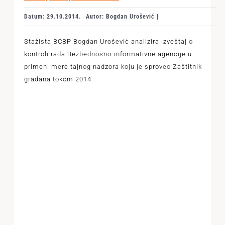
Datum: 29.10.2014.
Autor: Bogdan Urošević |
Stažista BCBP Bogdan Urošević analizira izveštaj o
kontroli rada Bezbednosno-informativne agencije u
primeni mere tajnog nadzora koju je sproveo Zaštitnik
građana tokom 2014.