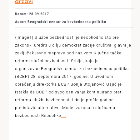
državi
Datum: 28.09.2017.
Autor: Beogradski centar za bezbednosnu politiku
{image1} Službe bezbednosti je neophodno što pre
zakonski urediti u cilju demokratizacije društva, glavni je
zaključak javne rasprave pod nazivom Ključne tačke
reformi službi bezbednosti Srbije, koju je
organizovao Beogradski centar za bezbednosnu politiku
(BCBP) 28. septembra 2017. godine. U uvodnom
obraćanju direktorka BCBP Sonja Stojanović Gajić je
istakla da BCBP od svog osnivanja kontinuirano prati
reformu službi bezbednosti i da je prošle godine
predstavio alternativni Model zakona o službama
bezbednosti Republike
...