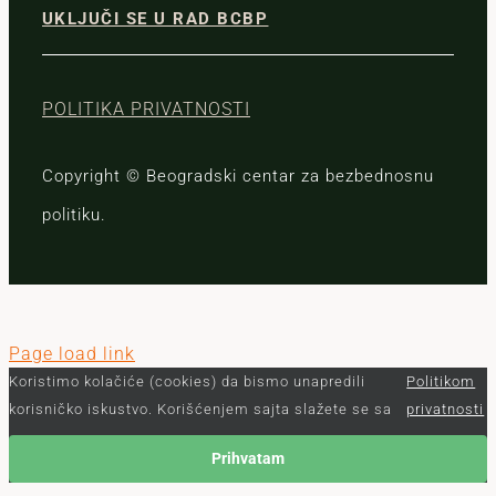
UKLJUČI SE U RAD BCBP
POLITIKA PRIVATNOSTI
Copyright © Beogradski centar za bezbednosnu
politiku.
Page load link
Koristimo kolačiće (cookies) da bismo unapredili
Politikom
korisničko iskustvo. Korišćenjem sajta slažete se sa
privatnosti
Prihvatam