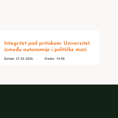
Integritet pod pritiskom: Univerzitet
između autonomije i političke moći
Datum: 27.02.2026.
Vreme: 19:00