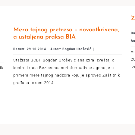
Z
Mera tajnog pretresa – novootkrivena,
Da
a ustaljena praksa BIA
Au
Datum: 29.10.2014.
Autor: Bogdan Urošević |
Ad
20
Stažista BCBP Bogdan Urošević analizira izveštaj o
z
ik
kontroli rada Bezbednosno-informativne agencije u
primeni mere tajnog nadzora koju je sproveo Zaštitnik
građana tokom 2014.