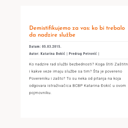
Demistifikujemo za vas: ko bi trebalo
da nadzire službe
Datum: 05.03.2015.
Autor: Katarina Đokić | Predrag Petrović |
Ko nadzire rad službi bezbednosti? Koga štiti Zaštitn
i kakve veze imaju službe sa tim? Šta je povereno
Povereniku i zašto? To su neka od pitanja na koja
odgovara istraživačica BCBP Katarina Đokić u ovom
pojmovniku.