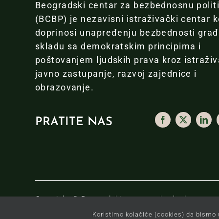
Beogradski centar za bezbednosnu polit
(BCBP) je nezavisni istraživački centar k
doprinosi unapređenju bezbednosti gra
skladu sa demokratskim principima i
poštovanjem ljudskih prava kroz istraživ
javno zastupanje, razvoj zajednice i
obrazovanje.
PRATITE NAS
Copyright © Beogradski centar za bezbednosnu pol
Koristimo kolačiće (cookies) da bismo 