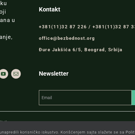
iku
Kontakt
oji
đana u
+381(11)32 87 226 / +381(11)32 87 
anje,
office@bezbednost.org
Đure Jakšića 6/5, Beograd, Srbija
Newsletter
itiku.
unapredili korisničko iskustvo. Korišćenjem sajta slažete se sa
Poli