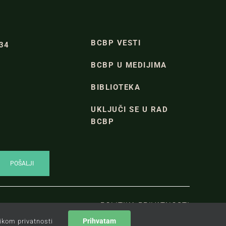
BCBP VESTI
334
BCBP U MEDIJIMA
BIBLIOTEKA
UKLJUČI SE U RAD
BCBP
POLITIKA PRIVATNOSTI
Prihvatam
tikom privatnosti