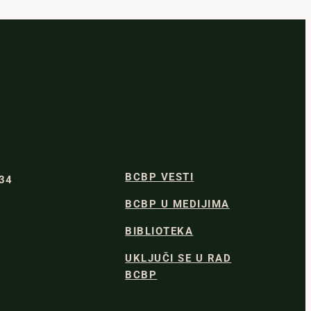
BCBP VESTI
334
BCBP U MEDIJIMA
BIBLIOTEKA
UKLJUČI SE U RAD
BCBP