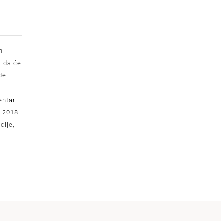
h
i da će
ide
entar
a 2018.
cije,