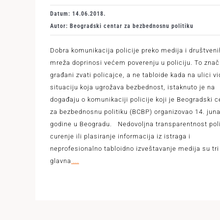
Datum: 14.06.2018.
Autor: Beogradski centar za bezbednosnu politiku
Dobra komunikacija policije preko medija i društveni
mreža doprinosi većem poverenju u policiju. To znač
građani zvati policajce, a ne tabloide kada na ulici v
situaciju koja ugrožava bezbednost, istaknuto je na
događaju o komunikaciji policije koji je Beogradski c
za bezbednosnu politiku (BCBP) organizovao 14. jun
godine u Beogradu. Nedovoljna transparentnost poli
curenje ili plasiranje informacija iz istraga i
neprofesionalno tabloidno izveštavanje medija su tri
glavna
...