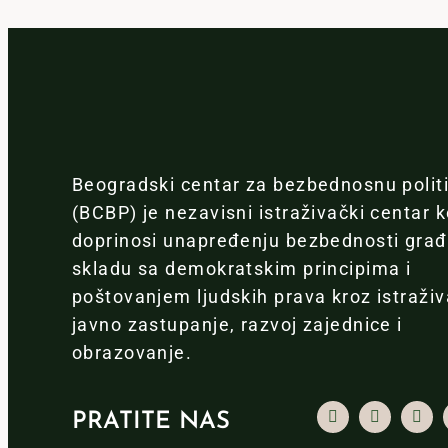
Beogradski centar za bezbednosnu polit
(BCBP) je nezavisni istraživački centar k
doprinosi unapređenju bezbednosti gra
skladu sa demokratskim principima i
poštovanjem ljudskih prava kroz istraživ
javno zastupanje, razvoj zajednice i
obrazovanje.
PRATITE NAS