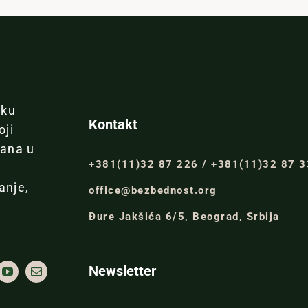
iku
Kontakt
oji
đana u
+381(11)32 87 226 / +381(11)32 87 
anje,
office@bezbednost.org
Đure Jakšića 6/5, Beograd, Srbija
Newsletter