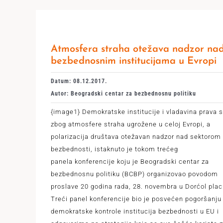
Atmosfera straha otežava nadzor na
bezbednosnim institucijama u Evropi
Datum: 08.12.2017.
Autor: Beogradski centar za bezbednosnu politiku
{image1} Demokratske institucije i vladavina prava 
zbog atmosfere straha ugrožene u celoj Evropi, a
polarizacija društava otežavan nadzor nad sektorom
bezbednosti, istaknuto je tokom trećeg
panela konferencije koju je Beogradski centar za
bezbednosnu politiku (BCBP) organizovao povodom
proslave 20 godina rada, 28. novembra u Dorćol plac
Treći panel konferencije bio je posvećen pogoršanju
demokratske kontrole institucija bezbednosti u EU i