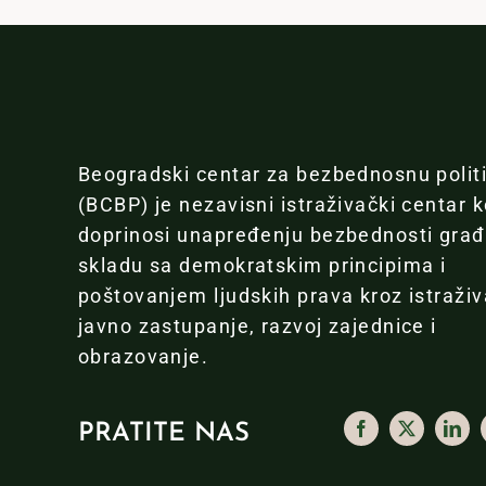
Beogradski centar za bezbednosnu polit
(BCBP) je nezavisni istraživački centar k
doprinosi unapređenju bezbednosti gra
skladu sa demokratskim principima i
poštovanjem ljudskih prava kroz istraživ
javno zastupanje, razvoj zajednice i
obrazovanje.
PRATITE NAS