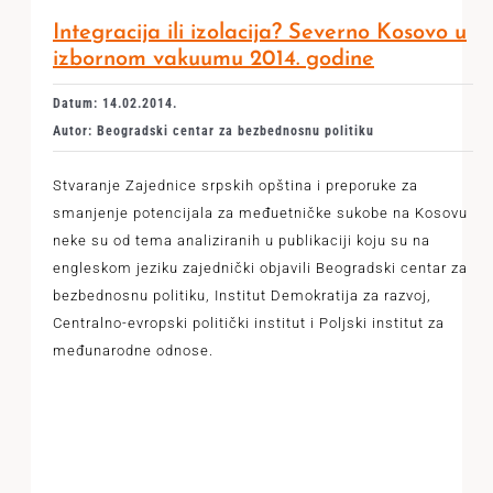
Integracija ili izolacija? Severno Kosovo u
izbornom vakuumu 2014. godine
Datum: 14.02.2014.
Autor: Beogradski centar za bezbednosnu politiku
Stvaranje Zajednice srpskih opština i preporuke za
smanjenje potencijala za međuetničke sukobe na Kosovu
neke su od tema analiziranih u publikaciji koju su na
engleskom jeziku zajednički objavili Beogradski centar za
bezbednosnu politiku, Institut Demokratija za razvoj,
Centrаlno-evropski politički institut i Poljski institut za
međunarodne odnose.