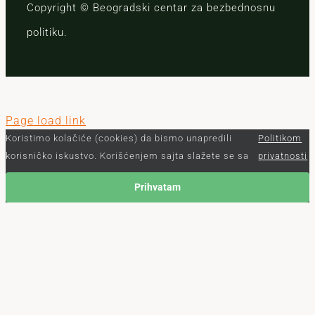
Copyright © Beogradski centar za bezbednosnu
politiku.
Page load link
Koristimo kolačiće (cookies) da bismo unapredili
Politikom
korisničko iskustvo. Korišćenjem sajta slažete se sa
privatnosti
Prihvatam