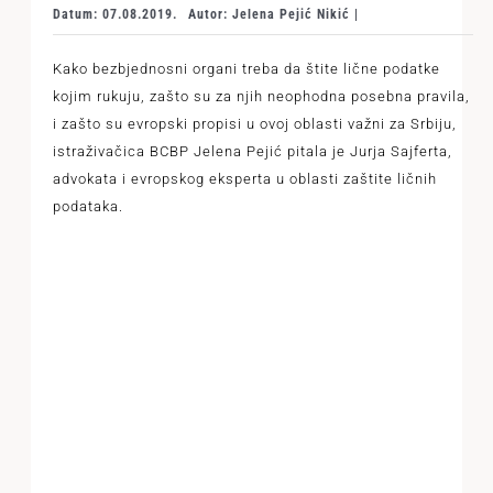
Datum: 07.08.2019.
Autor: Jelena Pejić Nikić |
Kako bezbjednosni organi treba da štite lične podatke
kojim rukuju, zašto su za njih neophodna posebna pravila,
i zašto su evropski propisi u ovoj oblasti važni za Srbiju,
istraživačica BCBP Jelena Pejić pitala je Jurja Sajferta,
advokata i evropskog eksperta u oblasti zaštite ličnih
podataka.