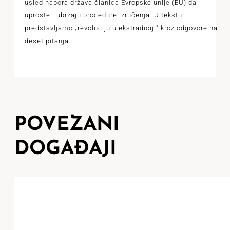
usled napora država članica Evropske unije (EU) da
uproste i ubrzaju procedure izručenja. U tekstu
predstavljamo „revoluciju u ekstradiciji" kroz odgovore na
deset pitanja.
POVEZANI
DOGAĐAJI