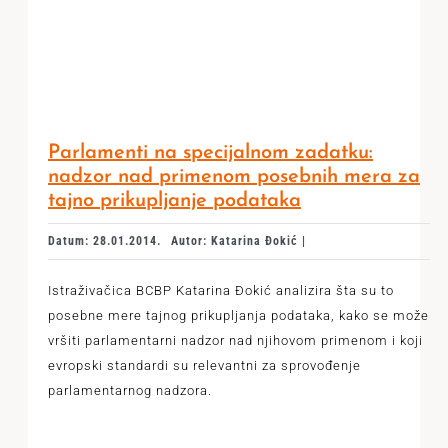
Parlamenti na specijalnom zadatku:
nadzor nad primenom posebnih mera za
tajno prikupljanje podataka
Datum: 28.01.2014.
Autor: Katarina Đokić |
Istraživačica BCBP Katarina Đokić analizira šta su to
posebne mere tajnog prikupljanja podataka, kako se može
vršiti parlamentarni nadzor nad njihovom primenom i koji
evropski standardi su relevantni za sprovođenje
parlamentarnog nadzora.