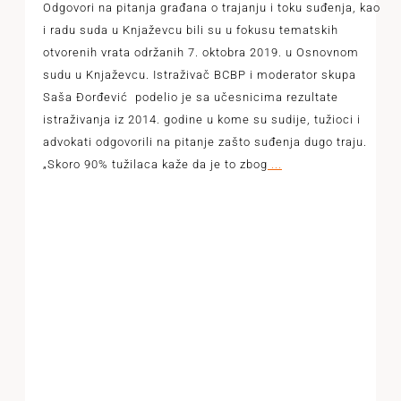
Odgovori na pitanja građana o trajanju i toku suđenja, kao
i radu suda u Knjaževcu bili su u fokusu tematskih
otvorenih vrata održanih 7. oktobra 2019. u Osnovnom
sudu u Knjaževcu. Istraživač BCBP i moderator skupa
Saša Đorđević podelio je sa učesnicima rezultate
istraživanja iz 2014. godine u kome su sudije, tužioci i
advokati odgovorili na pitanje zašto suđenja dugo traju.
„Skoro 90% tužilaca kaže da je to zbog
...