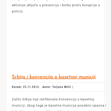
aktivnije uključe u prevenciju i borbu protiv korupcije u
policiji.
Srbija i konvencija o kasetnoj municiji
Datum: 23.11.2012.
Autor: Tatjana Milić |
Zašto Srbija nije ratifikovala Konvenciju o kasetnoj
municiji, zbog čega je kasetna municija posebno opasna i