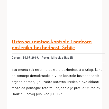
Ustavna zamisao kontrole i nadzora
poslenika bezbednosti Srbije
Datum: 24.07.2019.
Autor: Miroslav Hadžić |
Šta ometa tok reforme sektora bezbednosti u Srbiji, kako
se koncept demokratske civilne kontrole bezbednosnih
organa primenjuje i zašto ustavno uređenje ove oblasti
može da pomogne reformi, objasnio je prof. dr Miroslav
Hadžić u novoj publikaciji BCBP.