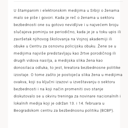
U štampanim i elektronskim medijima u Srbiji o ženama
malo se piše i govori. Kada je reč o ženama u sektoru
bezbednosti one su gotovo nevidljive i u najvećem broju
slučajeva pominju se periodično, kada je je u toku upis ili
završetak njihovog školovanja na Vojnoj akademiji ili
obuke u Centru za osnovnu policijsku obuku. Žene se u
medijima najviše predstavljaju kao žrtve porodičnog ili
drugih vidova nasilja, a medijska slika žena kao
donosilaca odluka, to jest, kreatora bezbednosne politike
izostaje. O tome zašto je postojeća slika žena u medijima
ovakva, koji su ključni izazovi u izveštavanju o sektoru
bezbednosti i na koji način promeniti ovo stanje
diskutovalo se u okviru treninga za novinare nacionalnih i
lokalnih medija koji je održan 13. i 14. februara u
Beogradskom centru za bezbednosnu politiku (BCBP).