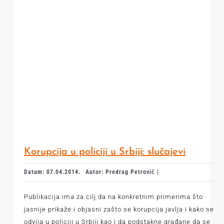
Korupcija u policiji u Srbiji: slučajevi
Datum: 07.04.2014.
Autor: Predrag Petrović |
Publikacija ima za cilj da na konkretnim primerima što
jasnije prikaže i objasni zašto se korupcija javlja i kako se
odvija u policiji u Srbiji kao i da podstakne građane da se