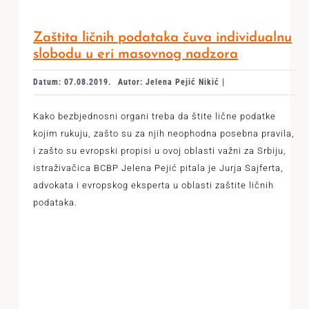
Zaštita ličnih podataka čuva individualnu
slobodu u eri masovnog nadzora
Datum: 07.08.2019.
Autor: Jelena Pejić Nikić |
Kako bezbjednosni organi treba da štite lične podatke
kojim rukuju, zašto su za njih neophodna posebna pravila,
i zašto su evropski propisi u ovoj oblasti važni za Srbiju,
istraživačica BCBP Jelena Pejić pitala je Jurja Sajferta,
advokata i evropskog eksperta u oblasti zaštite ličnih
podataka.