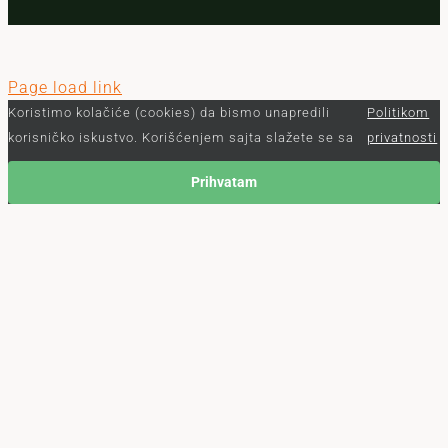
Page load link
Koristimo kolačiće (cookies) da bismo unapredili
Politikom
korisničko iskustvo. Korišćenjem sajta slažete se sa
privatnosti
Prihvatam