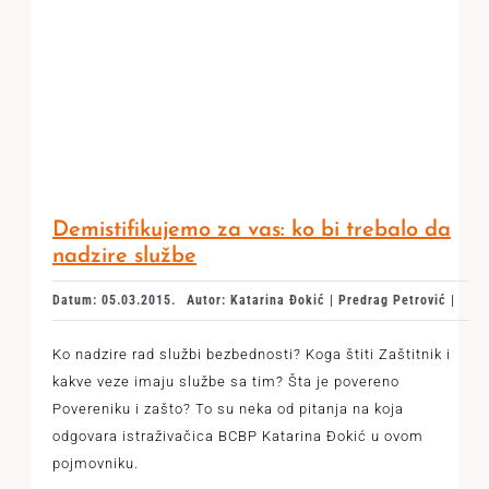
Demistifikujemo za vas: ko bi trebalo da
nadzire službe
Datum: 05.03.2015.
Autor: Katarina Đokić | Predrag Petrović |
Ko nadzire rad službi bezbednosti? Koga štiti Zaštitnik i
kakve veze imaju službe sa tim? Šta je povereno
Povereniku i zašto? To su neka od pitanja na koja
odgovara istraživačica BCBP Katarina Đokić u ovom
pojmovniku.