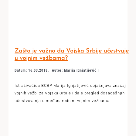
Zašto je važno da Vojska Srbije učestvuje
u vojnim vežbama?
Datum: 16.03.2018.
Autor: Marija Ignjatijević |
Istraživačica BCBP Marija Ignjatijević objašnjava značaj
vojnih vežbi za Vojsku Srbije i daje pregled dosadašnjih
učestvovanja u međunarodnim vojnim vežbama.