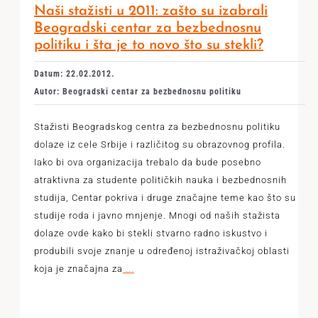
Naši stažisti u 2011: zašto su izabrali
Beogradski centar za bezbednosnu
politiku i šta je to novo što su stekli?
Datum: 22.02.2012.
Autor: Beogradski centar za bezbednosnu politiku
Stažisti Beogradskog centra za bezbednosnu politiku
dolaze iz cele Srbije i različitog su obrazovnog profila.
Iako bi ova organizacija trebalo da bude posebno
atraktivna za studente političkih nauka i bezbednosnih
studija, Centar pokriva i druge značajne teme kao što su
studije roda i javno mnjenje. Mnogi od naših stažista
dolaze ovde kako bi stekli stvarno radno iskustvo i
produbili svoje znanje u određenoj istraživačkoj oblasti
koja je značajna za
...