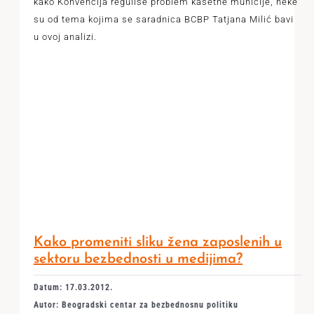
kako Konvencija reguliše problem kasetne municije, neke
su od tema kojima se saradnica BCBP Tatjana Milić bavi
u ovoj analizi.
Kako promeniti sliku žena zaposlenih u
sektoru bezbednosti u medijima?
Datum: 17.03.2012.
Autor: Beogradski centar za bezbednosnu politiku