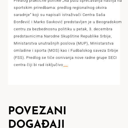
Predlog praktične politike „Na putu sprečavanja nasilja na
sportskim priredbama: predlog regionalnog okvira
saradnje“ koji su napisali istraživači Centra Saša
Đorđević i Marko Savković predstavljen je u Beogradskom
centru za bezbednosnu politiku u petak, 3. decembra
predstavnicima Narodne Skupštine Republike Srbije,
Ministarstva unutrašnjih poslova (MUP), Ministarstva
omladine i sporta (MOS) kao i Fudbalskog saveza Srbije
(FSS). Predlog se tiče osnivanja nove radne grupe SECI
centra čiji bi rad isključivo
...
POVEZANI
DOGAĐAJI