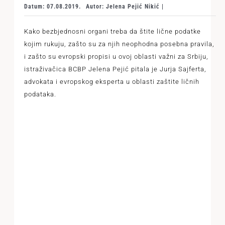
Datum: 07.08.2019.
Autor: Jelena Pejić Nikić |
Kako bezbjednosni organi treba da štite lične podatke
kojim rukuju, zašto su za njih neophodna posebna pravila,
i zašto su evropski propisi u ovoj oblasti važni za Srbiju,
istraživačica BCBP Jelena Pejić pitala je Jurja Sajferta,
advokata i evropskog eksperta u oblasti zaštite ličnih
podataka.