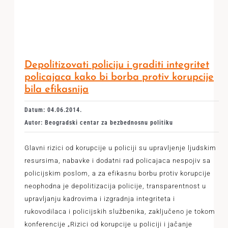
Depolitizovati policiju i graditi integritet
policajaca kako bi borba protiv korupcije
bila efikasnija
Datum: 04.06.2014.
Autor: Beogradski centar za bezbednosnu politiku
Glavni rizici od korupcije u policiji su upravljenje ljudskim
resursima, nabavke i dodatni rad policajaca nespojiv sa
policijskim poslom, a za efikasnu borbu protiv korupcije
neophodna je depolitizacija policije, transparentnost u
upravljanju kadrovima i izgradnja integriteta i
rukovodilaca i policijskih službenika, zaključeno je tokom
konferencije „Rizici od korupcije u policiji i jačanje