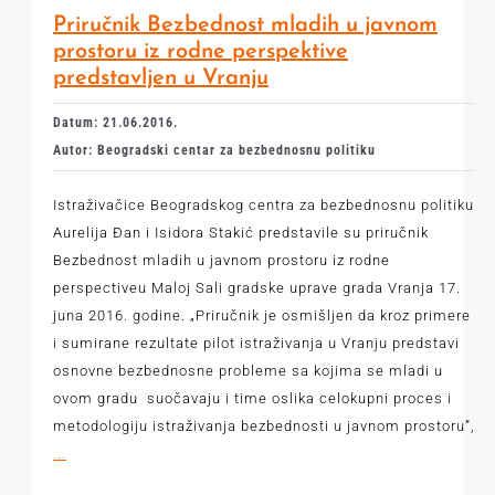
Priručnik Bezbednost mladih u javnom
prostoru iz rodne perspektive
predstavljen u Vranju
Datum: 21.06.2016.
Autor: Beogradski centar za bezbednosnu politiku
Istraživačice Beogradskog centra za bezbednosnu politiku
Aurelija Đan i Isidora Stakić predstavile su priručnik
Bezbednost mladih u javnom prostoru iz rodne
perspectiveu Maloj Sali gradske uprave grada Vranja 17.
juna 2016. godine. „Priručnik je osmišljen da kroz primere
i sumirane rezultate pilot istraživanja u Vranju predstavi
osnovne bezbednosne probleme sa kojima se mladi u
ovom gradu suočavaju i time oslika celokupni proces i
metodologiju istraživanja bezbednosti u javnom prostoru”,
...