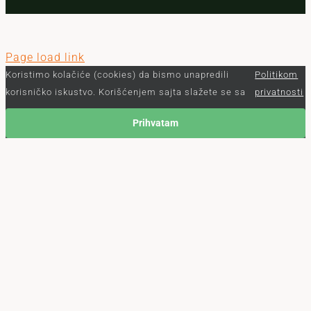
Page load link
Koristimo kolačiće (cookies) da bismo unapredili
Politikom
korisničko iskustvo. Korišćenjem sajta slažete se sa
privatnosti
Prihvatam