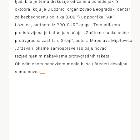
ljudi bila je tema diskusije održane u ponedeljak, 3.
oktobra, koju je u Loznici organizovao Beogradski centar
za bezbednosnu politiku (BCBP) uz podršku PAKT
Loznice, partnera iz PRO-CURE grupe. Tom prilikom
predstavljena je i studija slučaja „Zašto ne funkcioniše
protivgradna zaštita u Srbiji”, autora Miroslava Mijatovića.
„Država i lokalne samouprave rasipaju novac
razjedinjenim nabavkama protivgradnih raketa.
Objedinjenom nabavkom mogla bi se uštedeti dovoljna
suma novca
...