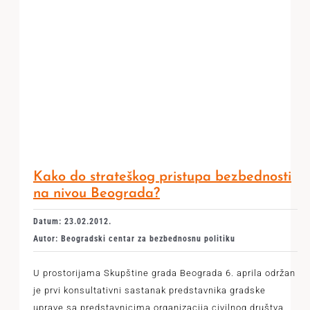
Kako do strateškog pristupa bezbednosti
na nivou Beograda?
Datum: 23.02.2012.
Autor: Beogradski centar za bezbednosnu politiku
U prostorijama Skupštine grada Beograda 6. aprila održan
je prvi konsultativni sastanak predstavnika gradske
uprave sa predstavnicima organizacija civilnog društva.