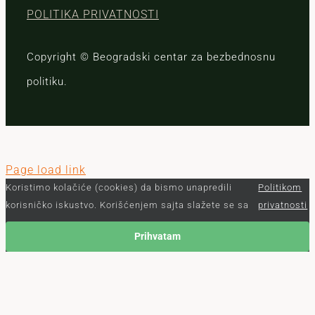
POLITIKA PRIVATNOSTI
Copyright © Beogradski centar za bezbednosnu
politiku.
Page load link
Koristimo kolačiće (cookies) da bismo unapredili
Politikom
korisničko iskustvo. Korišćenjem sajta slažete se sa
privatnosti
Prihvatam