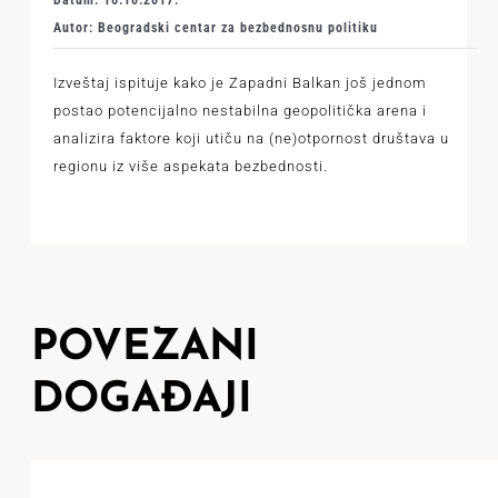
Datum: 16.10.2017.
Autor: Beogradski centar za bezbednosnu politiku
Izveštaj ispituje kako je Zapadni Balkan još jednom
postao potencijalno nestabilna geopolitička arena i
analizira faktore koji utiču na (ne)otpornost društava u
regionu iz više aspekata bezbednosti.
POVEZANI
DOGAĐAJI