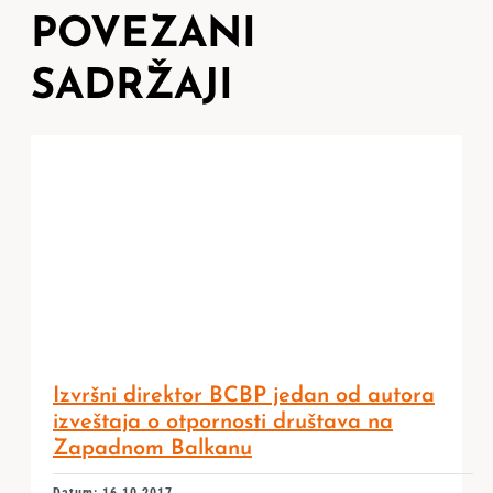
POVEZANI
SADRŽAJI
Izvršni direktor BCBP jedan od autora
izveštaja o otpornosti društava na
Zapadnom Balkanu