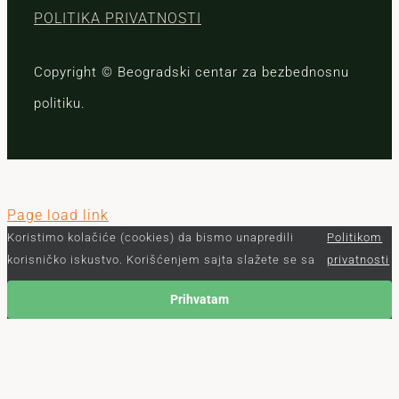
POLITIKA PRIVATNOSTI
Copyright © Beogradski centar za bezbednosnu
politiku.
Page load link
Koristimo kolačiće (cookies) da bismo unapredili
Politikom
korisničko iskustvo. Korišćenjem sajta slažete se sa
privatnosti
Prihvatam