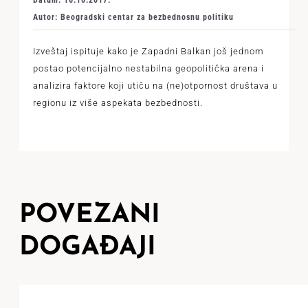
Datum: 16.10.2017.
Autor: Beogradski centar za bezbednosnu politiku
Izveštaj ispituje kako je Zapadni Balkan još jednom
postao potencijalno nestabilna geopolitička arena i
analizira faktore koji utiču na (ne)otpornost društava u
regionu iz više aspekata bezbednosti.
POVEZANI
DOGAĐAJI