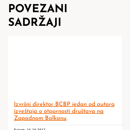
POVEZANI
SADRŽAJI
Izvršni direktor BCBP jedan od autora
izveštaja o otpornosti društava na
Zapadnom Balkanu