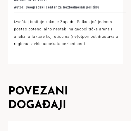
Datum: 16.10.2017.
Autor: Beogradski centar za bezbednosnu politiku
Izveštaj ispituje kako je Zapadni Balkan još jednom
postao potencijalno nestabilna geopolitička arena i
analizira faktore koji utiču na (ne)otpornost društava u
regionu iz više aspekata bezbednosti.
POVEZANI
DOGAĐAJI