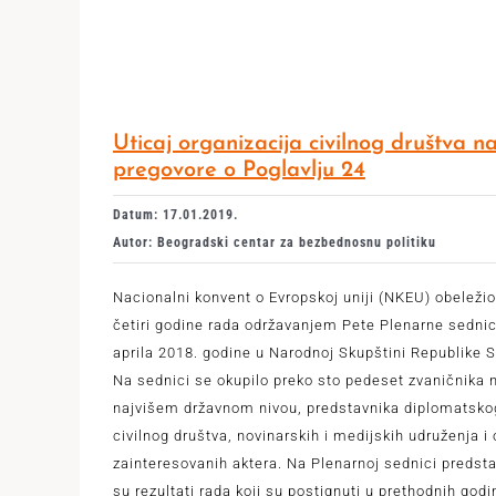
Uticaj organizacija civilnog društva n
pregovore o Poglavlju 24
Datum: 17.01.2019.
Autor: Beogradski centar za bezbednosnu politiku
Nacionalni konvent o Evropskoj uniji (NKEU) obeležio
četiri godine rada održavanjem Pete Plenarne sednic
aprila 2018. godine u Narodnoj Skupštini Republike S
Na sednici se okupilo preko sto pedeset zvaničnika 
najvišem državnom nivou, predstavnika diplomatsko
civilnog društva, novinarskih i medijskih udruženja i 
zainteresovanih aktera. Na Plenarnoj sednici predsta
su rezultati rada koji su postignuti u prethodnih godi