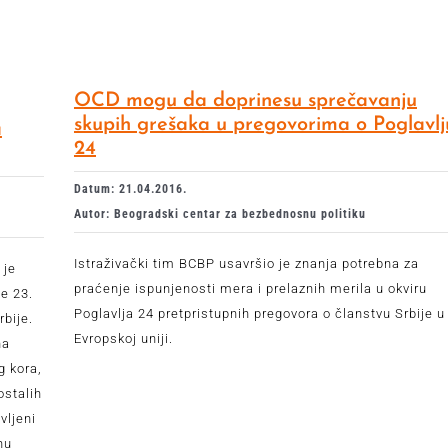
OCD mogu da doprinesu sprečavanju
skupih grešaka u pregovorima o Poglavlj
a
24
Datum: 21.04.2016.
Autor: Beogradski centar za bezbednosnu politiku
Istraživački tim BCBP usavršio je znanja potrebna za
 je
praćenje ispunjenosti mera i prelaznih merila u okviru
e 23.
Poglavlja 24 pretpristupnih pregovora o članstvu Srbije u
rbije.
Evropskoj uniji.
na
g kora,
ostalih
vljeni
nu