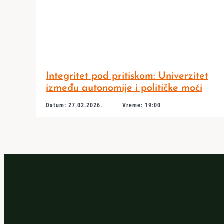
Integritet pod pritiskom: Univerzitet
između autonomije i političke moći
Datum: 27.02.2026.
Vreme: 19:00