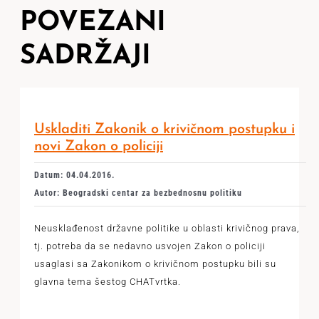
POVEZANI
SADRŽAJI
Uskladiti Zakonik o krivičnom postupku i
novi Zakon o policiji
Datum: 04.04.2016.
Autor: Beogradski centar za bezbednosnu politiku
Neusklađenost državne politike u oblasti krivičnog prava,
tj. potreba da se nedavno usvojen Zakon o policiji
usaglasi sa Zakonikom o krivičnom postupku bili su
glavna tema šestog CHATvrtka.