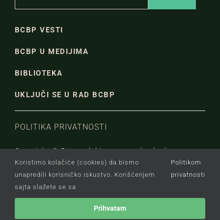
BCBP VESTI
BCBP U MEDIJIMA
BIBLIOTEKA
UKLJUČI SE U RAD BCBP
POLITIKA PRIVATNOSTI
Copyright © Beogradski centar za bezbednosnu
Koristimo kolačiće (cookies) da bismo
Politikom
politiku.
unapredili korisničko iskustvo. Korišćenjem
privatnosti
sajta slažete se sa
Prihvatam