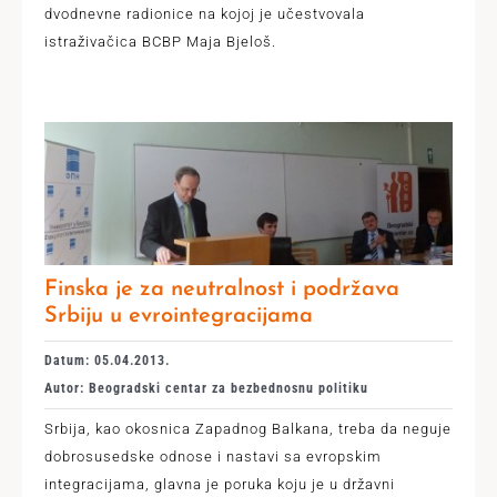
dvodnevne rаdionice na kojoj je učestvovala
istraživačica BCBP Maja Bjeloš.
Finska je za neutralnost i podržava
Srbiju u evrointegracijama
Datum: 05.04.2013.
Autor: Beogradski centar za bezbednosnu politiku
Srbija, kao okosnica Zapadnog Balkana, treba da neguje
dobrosusedske odnose i nastavi sa evropskim
integracijama, glavna je poruka koju je u državni