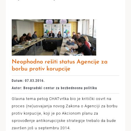
Neophodno rešiti status Agencije za
borbu protiv korupcije
Datum: 07.03.2016.
Autor: Beogradski centar za bezbednosnu politiku
Glavna tema petog CHATvrtka bio je kritički osvrt na
proces (ne)usvajanja novog Zakona o Agenciji za borbu
protiv korpucije, koji je po Akcionom planu za
sprovođenje antikorupcijske strategije trebalo da bude
završen još u septembru 2014.