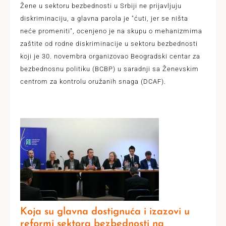
Žene u sektoru bezbednosti u Srbiji ne prijavljuju
diskriminaciju, a glavna parola je "ćuti, jer se ništa
neće promeniti", ocenjeno je na skupu o mehanizmima
zaštite od rodne diskriminacije u sektoru bezbednosti
koji je 30. novembra organizovao Beogradski centar za
bezbednosnu politiku (BCBP) u saradnji sa Ženevskim
centrom za kontrolu oružanih snaga (DCAF).
Koja su glavna dostignuća i izazovi u
reformi sektora bezbednosti na