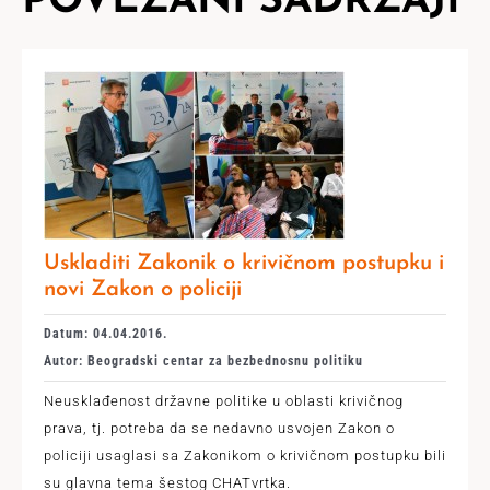
POVEZANI SADRŽAJI
Uskladiti Zakonik o krivičnom postupku i
novi Zakon o policiji
Datum: 04.04.2016.
Autor: Beogradski centar za bezbednosnu politiku
Neusklađenost državne politike u oblasti krivičnog
prava, tj. potreba da se nedavno usvojen Zakon o
policiji usaglasi sa Zakonikom o krivičnom postupku bili
su glavna tema šestog CHATvrtka.