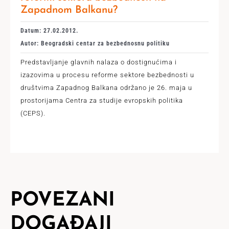
Zapadnom Balkanu?
Datum: 27.02.2012.
Autor: Beogradski centar za bezbednosnu politiku
Predstavljanje glavnih nalaza o dostignućima i
izazovima u procesu reforme sektore bezbednosti u
društvima Zapadnog Balkana održano je 26. maja u
prostorijаmа Centrа zа studije evropskih politikа
(CEPS).
POVEZANI
DOGAĐAJI