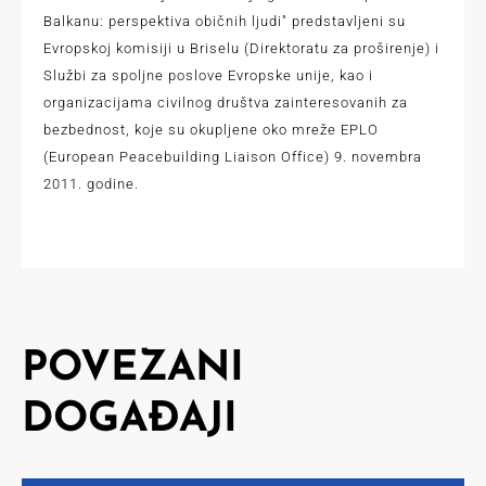
Balkanu: perspektiva običnih ljudi" predstavljeni su
Evropskoj komisiji u Briselu (Direktoratu za proširenje) i
Službi za spoljne poslove Evropske unije, kao i
organizacijama civilnog društva zainteresovanih za
bezbednost, koje su okupljene oko mreže EPLO
(European Peacebuilding Liaison Office) 9. novembra
2011. godine.
POVEZANI
DOGAĐAJI