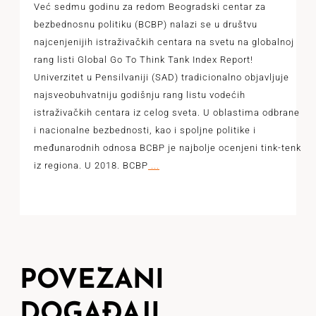
Već sedmu godinu za redom Beogradski centar za
bezbednosnu politiku (BCBP) nalazi se u društvu
najcenjenijih istraživačkih centara na svetu na globalnoj
rang listi Global Go To Think Tank Index Report!
Univerzitet u Pensilvaniji (SAD) tradicionalno objavljuje
najsveobuhvatniju godišnju rang listu vodećih
istraživačkih centara iz celog sveta. U oblastima odbrane
i nacionalne bezbednosti, kao i spoljne politike i
međunarodnih odnosa BCBP je najbolje ocenjeni tink-tenk
iz regiona. U 2018. BCBP
...
POVEZANI
DOGAĐAJI