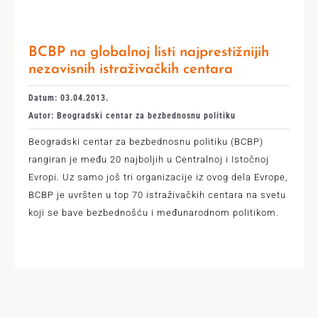
BCBP na globalnoj listi najprestižnijih
nezavisnih istraživačkih centara
Datum: 03.04.2013.
Autor: Beogradski centar za bezbednosnu politiku
Beogradski centar za bezbednosnu politiku (BCBP)
rangiran je među 20 najboljih u Centralnoj i Istočnoj
Evropi. Uz samo još tri organizacije iz ovog dela Evrope,
BCBP je uvršten u top 70 istraživačkih centara na svetu
koji se bave bezbednošću i međunarodnom politikom.