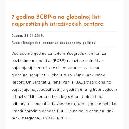
7 godina BCBP-a na globalnoj listi
najprestižnijih istraživačkih centara
Datum: 31.01.2019.
Autor: Beogradski centar za bezbednosnu politiku
Već sedmu godinu za redom Beogradski centar za
bezbednosnu politiku (BCBP) nalazi se u društvu
najcenjenijih istraživačkih centara na svetu na
globalnoj rang listi Global Go To Think Tank Index
Report! Univerzitet u Pensilvaniji (SAD) tradicionalno
objavljuje najsveobuhvatniju godišnju rang listu vodećih
istraživačkih centara iz celog sveta. U oblastima
odbrane i nacionalne bezbednosti, kao i spoljne politike
i međunarodnih odnosa BCBP je najbolje ocenjeni tink-
tenk iz regiona. U 2018. BCBP
...