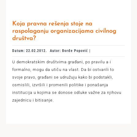
Koja pravna rešenja stoje na
raspolaganju organizacijama civilnog
društva?
Datum: 22.02.2012.
Autor: Đorđe Popović |
U demokratskim društvima građani, po pravilu a i
formalno, mogu da utiču na vlast. Da bi ostvarili to
svoje pravo, građani se udružuju kako bi podstakli,
osmislili, izvršili i promenili politike i ponašanja
institucija u kojima se donose odluke važne za njihovu
zajednicu i bitisanje.