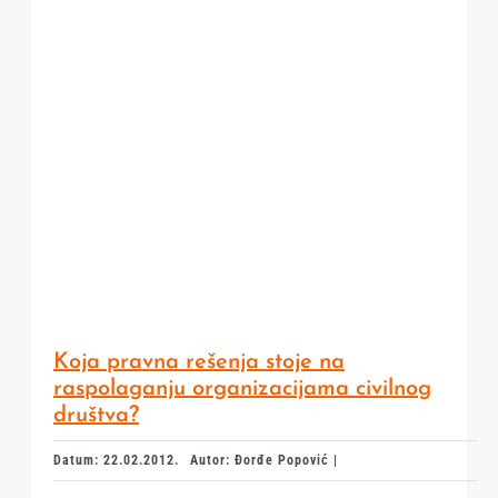
Koja pravna rešenja stoje na
raspolaganju organizacijama civilnog
društva?
Datum: 22.02.2012.
Autor: Đorđe Popović |