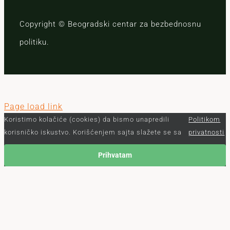
Copyright © Beogradski centar za bezbednosnu
politiku.
Page load link
Koristimo kolačiće (cookies) da bismo unapredili
Politikom
korisničko iskustvo. Korišćenjem sajta slažete se sa
privatnosti
Prihvatam