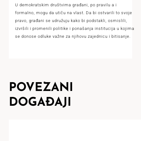
U demokratskim društvima građani, po pravilu a i
formalno, mogu da utiču na vlast. Da bi ostvarili to svoje
pravo, građani se udružuju kako bi podstakli, osmislili,
izvršili i promenili politike i ponašanja institucija u kojima
se donose odluke važne za njihovu zajednicu i bitisanje.
POVEZANI
DOGAĐAJI