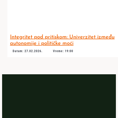
Integritet pod pritiskom: Univerzitet između
autonomije i političke moći
Datum: 27.02.2026.
Vreme: 19:00