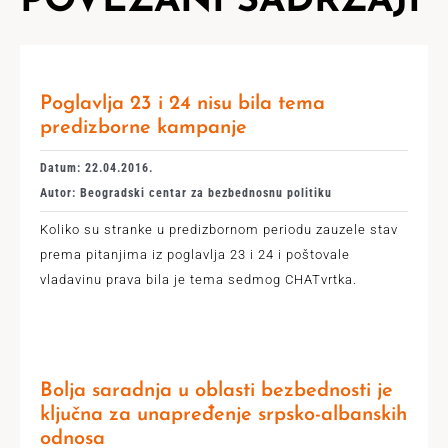
POVEZANI SADRŽAJI
Poglavlja 23 i 24 nisu bila tema
predizborne kampanje
Datum: 22.04.2016.
Autor: Beogradski centar za bezbednosnu politiku
Koliko su stranke u predizbornom periodu zauzele stav
prema pitanjima iz poglavlja 23 i 24 i poštovale
vladavinu prava bila je tema sedmog CHATvrtka.
Bolja saradnja u oblasti bezbednosti je
ključna za unapređenje srpsko-albanskih
odnosa