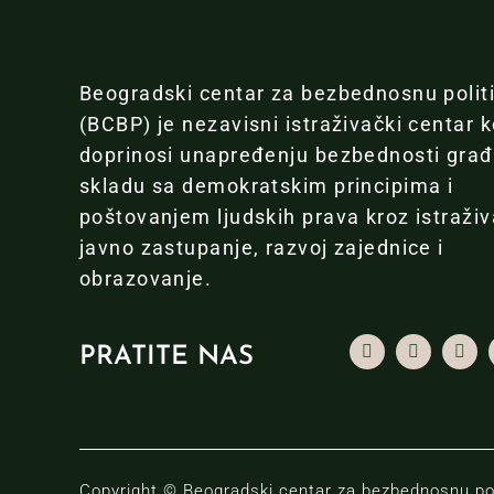
Beogradski centar za bezbednosnu polit
(BCBP) je nezavisni istraživački centar k
doprinosi unapređenju bezbednosti gra
skladu sa demokratskim principima i
poštovanjem ljudskih prava kroz istraživ
javno zastupanje, razvoj zajednice i
obrazovanje.
PRATITE NAS
Copyright © Beogradski centar za bezbednosnu pol