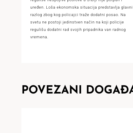
uređen. Loša ekonomska situacija predstavlja glavni
razlog zbog kog policajci traže dodatni posao. Na
svetu ne postoji jedinstven način na koji policije
regulišu dodatni rad svojih pripadnika van radnog
vremena.
POVEZANI DOGAĐA