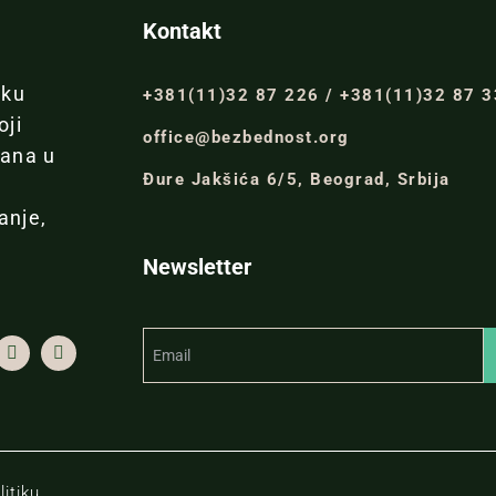
Kontakt
iku
+381(11)32 87 226 / +381(11)32 87 
oji
office@bezbednost.org
đana u
Đure Jakšića 6/5, Beograd, Srbija
anje,
Newsletter
itiku.