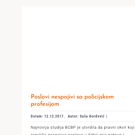
Poslovi nespojivi sa policijskom
profesijom
Datum: 12.12.2017.
Autor: Saša Đorđević |
Najnovija studija BCBP je utvrdila da pravni okvir koji
reguliše nespojive poslove u Srbiji nije potpun i