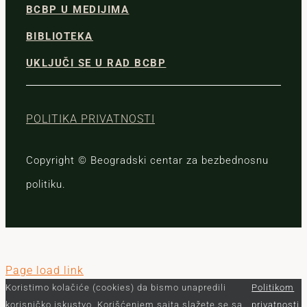
BCBP U MEDIJIMA
BIBLIOTEKA
UKLJUČI SE U RAD BCBP
POLITIKA PRIVATNOSTI
Copyright © Beogradski centar za bezbednosnu
politiku.
Page load link
Koristimo kolačiće (cookies) da bismo unapredili
Politikom
korisničko iskustvo. Korišćenjem sajta slažete se sa
privatnosti