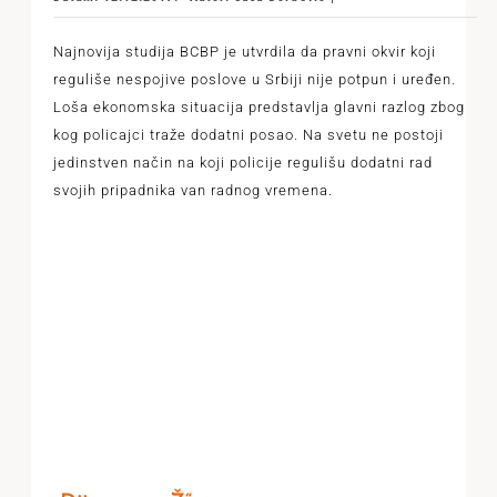
Najnovija studija BCBP je utvrdila da pravni okvir koji
reguliše nespojive poslove u Srbiji nije potpun i uređen.
Loša ekonomska situacija predstavlja glavni razlog zbog
kog policajci traže dodatni posao. Na svetu ne postoji
jedinstven način na koji policije regulišu dodatni rad
svojih pripadnika van radnog vremena.