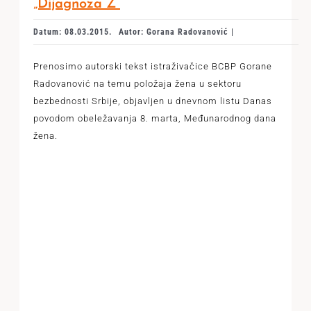
„Dijagnoza Ž“
Datum: 08.03.2015.
Autor: Gorana Radovanović |
Prenosimo autorski tekst istraživačice BCBP Gorane
Radovanović na temu položaja žena u sektoru
bezbednosti Srbije, objavljen u dnevnom listu Danas
povodom obeležavanja 8. marta, Međunarodnog dana
žena.