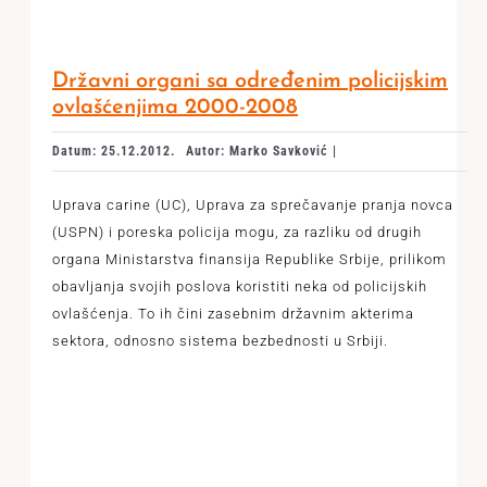
Državni organi sa određenim policijskim
ovlašćenjima 2000-2008
Datum: 25.12.2012.
Autor: Marko Savković |
Uprava carine (UC), Uprava za sprečavanje pranja novca
(USPN) i poreska policija mogu, za razliku od drugih
organa Ministarstva finansija Republike Srbije, prilikom
obavljanja svojih poslova koristiti neka od policijskih
ovlašćenja. To ih čini zasebnim državnim akterima
sektora, odnosno sistema bezbednosti u Srbiji.