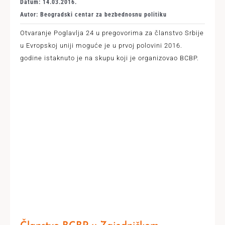
Datum: 14.03.2016.
Autor: Beogradski centar za bezbednosnu politiku
Otvaranje Poglavlja 24 u pregovorima za članstvo Srbije
u Evropskoj uniji moguće je u prvoj polovini 2016.
godine istaknuto je na skupu koji je organizovao BCBP.