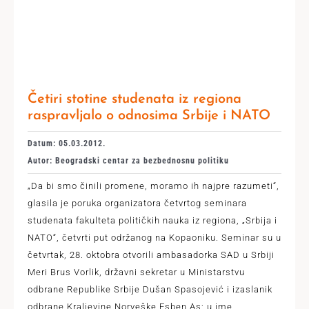
Četiri stotine studenata iz regiona
raspravljalo o odnosima Srbije i NATO
Datum: 05.03.2012.
Autor: Beogradski centar za bezbednosnu politiku
„Da bi smo činili promene, moramo ih najpre razumeti“,
glasila je poruka organizatora četvrtog seminara
studenata fakulteta političkih nauka iz regiona, „Srbija i
NATO“, četvrti put održanog na Kopaoniku. Seminar su u
četvrtak, 28. oktobra otvorili ambasadorka SAD u Srbiji
Meri Brus Vorlik, državni sekretar u Ministarstvu
odbrane Republike Srbije Dušan Spasojević i izaslanik
odbrane Kraljevine Norveške Esben As; u ime