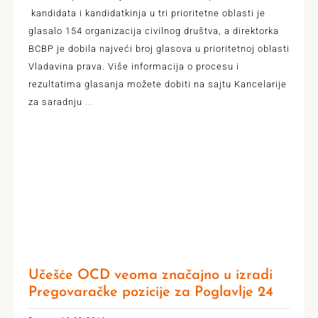
kandidata i kandidatkinja u tri prioritetne oblasti je
glasalo 154 organizacija civilnog društva, a direktorka
BCBP je dobila najveći broj glasova u prioritetnoj oblasti
Vladavina prava. Više informacija o procesu i
rezultatima glasanja možete dobiti na sajtu Kancelarije
za saradnju
...
Učešće OCD veoma značajno u izradi
Pregovaračke pozicije za Poglavlje 24