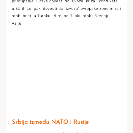
pristupanje Turske dovesti do "uvoza" kriza i konflikata
u EU ili će, pak, dovesti do "izvoza" evropske zone mira i
stabilnosti u Tursku i šire, na Bliski istok i Srednju
Aziju.
Srbija između NATO i Rusije