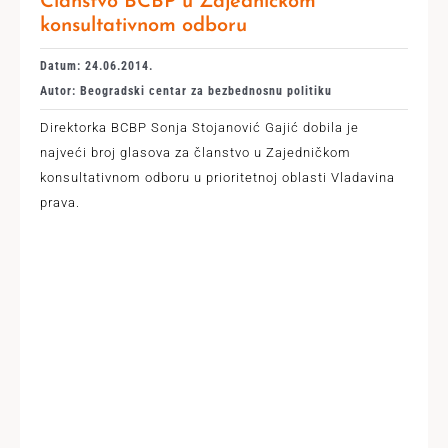
Članstvo BCBP u Zajedničkom
konsultativnom odboru
Datum: 24.06.2014.
Autor: Beogradski centar za bezbednosnu politiku
Direktorka BCBP Sonja Stojanović Gajić dobila je
najveći broj glasova za članstvo u Zajedničkom
konsultativnom odboru u prioritetnoj oblasti Vladavina
prava.