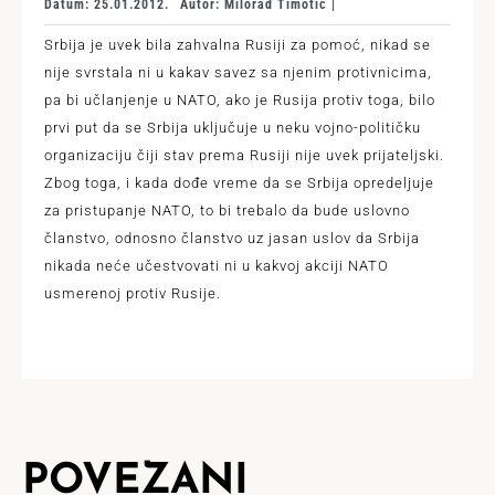
Datum: 25.01.2012.
Autor: Milorad Timotić |
Srbija je uvek bila zahvalna Rusiji za pomoć, nikad se
nije svrstala ni u kakav savez sa njenim protivnicima,
pa bi učlanjenje u NATO, ako je Rusija protiv toga, bilo
prvi put da se Srbija uključuje u neku vojno-političku
organizaciju čiji stav prema Rusiji nije uvek prijateljski.
Zbog toga, i kada dođe vreme da se Srbija opredeljuje
za pristupanje NATO, to bi trebalo da bude uslovno
članstvo, odnosno članstvo uz jasan uslov da Srbija
nikada neće učestvovati ni u kakvoj akciji NATO
usmerenoj protiv Rusije.
POVEZANI