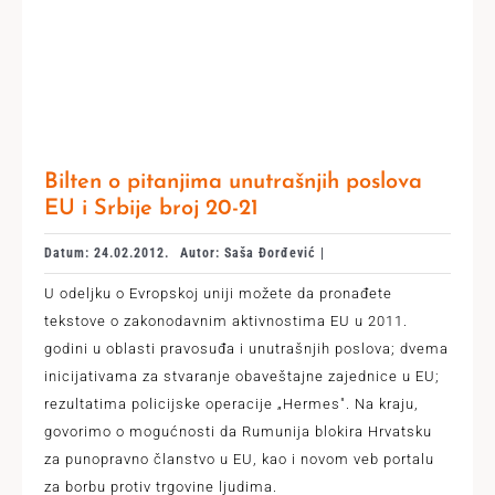
Bilten o pitanjima unutrašnjih poslova
EU i Srbije broj 20-21
Datum: 24.02.2012.
Autor: Saša Đorđević |
U odeljku o Evropskoj uniji možete da pronađete
tekstove o zakonodavnim aktivnostima EU u 2011.
godini u oblasti pravosuđa i unutrašnjih poslova; dvema
inicijativama za stvaranje obaveštajne zajednice u EU;
rezultatima policijske operacije „Hermes". Na kraju,
govorimo o mogućnosti da Rumunija blokira Hrvatsku
za punopravno članstvo u EU, kao i novom veb portalu
za borbu protiv trgovine ljudima.