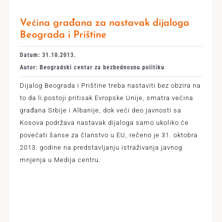
Većina građana za nastavak dijaloga
Beograda i Prištine
Datum: 31.10.2013.
Autor: Beogradski centar za bezbednosnu politiku
Dijalog Beograda i Prištine treba nastaviti bez obzira na
to da li postoji pritisak Evropske Unije, smatra većina
građana Srbije i Albanije, dok veći deo javnosti sa
Kosova podržava nastavak dijaloga samo ukoliko će
povećati šanse za članstvo u EU, rečeno je 31. oktobra
2013. godine na predstavljanju istraživanja javnog
mnjenja u Medija centru.