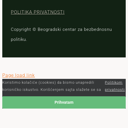
POLITIKA PRIVATNOSTI
Copyright © Beogradski centar za bezbednosnu
politiku.
Page load link
Koristimo kolačiće (cookies) da bismo unapredili
Politikom
korisničko iskustvo. Korišćenjem sajta slažete se sa
privatnosti
Prihvatam