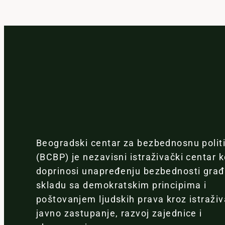
Beogradski centar za bezbednosnu polit
(BCBP) je nezavisni istraživački centar k
doprinosi unapređenju bezbednosti gra
skladu sa demokratskim principima i
poštovanjem ljudskih prava kroz istraživ
javno zastupanje, razvoj zajednice i