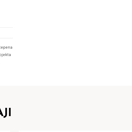
stepena
rojekta
JI