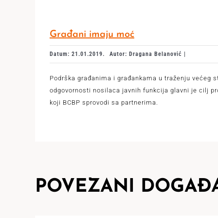
Građani imaju moć
Datum: 21.01.2019.
Autor: Dragana Belanović |
Podrška građanima i građankama u traženju većeg 
odgovornosti nosilaca javnih funkcija glavni je cilj p
koji BCBP sprovodi sa partnerima.
POVEZANI DOGAĐA