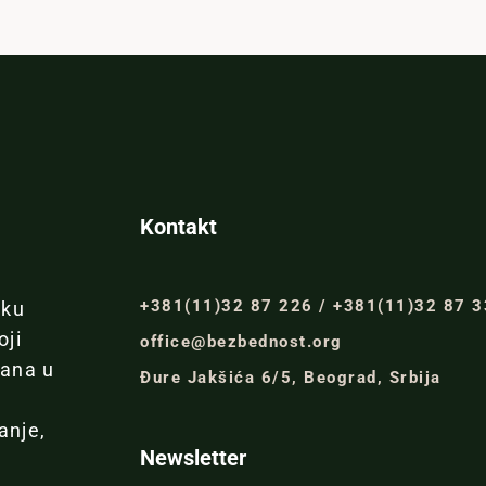
Kontakt
+381(11)32 87 226 / +381(11)32 87 
iku
oji
office@bezbednost.org
đana u
Đure Jakšića 6/5, Beograd, Srbija
anje,
Newsletter