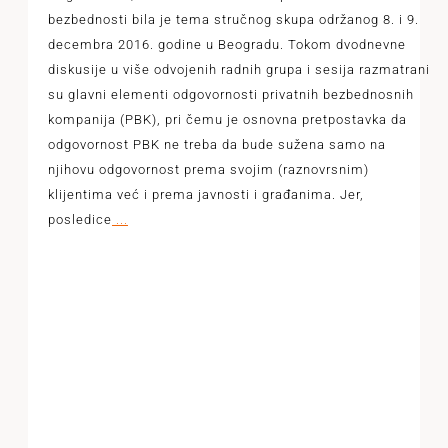
bezbednosti bila je tema stručnog skupa održanog 8. i 9.
decembra 2016. godine u Beogradu. Tokom dvodnevne
diskusije u više odvojenih radnih grupa i sesija razmatrani
su glavni elementi odgovornosti privatnih bezbednosnih
kompanija (PBK), pri čemu je osnovna pretpostavka da
odgovornost PBK ne treba da bude sužena samo na
njihovu odgovornost prema svojim (raznovrsnim)
klijentima već i prema javnosti i građanima. Jer,
posledice
...