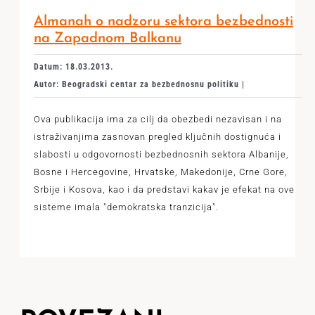
Almanah o nadzoru sektora bezbednosti
na Zapadnom Balkanu
Datum: 18.03.2013.
Autor: Beogradski centar za bezbednosnu politiku |
Ova publikacija ima za cilj da obezbedi nezavisan i na
istraživanjima zasnovan pregled ključnih dostignuća i
slabosti u odgovornosti bezbednosnih sektora Albanije,
Bosne i Hercegovine, Hrvatske, Makedonije, Crne Gore,
Srbije i Kosova, kao i da predstavi kakav je efekat na ove
sisteme imala "demokratska tranzicija".