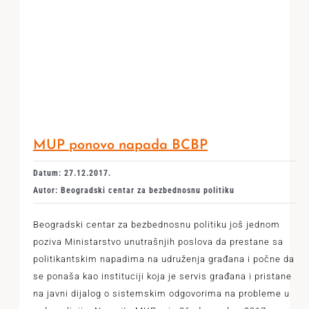
MUP ponovo napada BCBP
Datum: 27.12.2017.
Autor: Beogradski centar za bezbednosnu politiku
Beogradski centar za bezbednosnu politiku još jednom
poziva Ministarstvo unutrašnjih poslova da prestane sa
politikantskim napadima na udruženja građana i počne da
se ponaša kao instituciji koja je servis građana i pristane
na javni dijalog o sistemskim odgovorima na probleme u