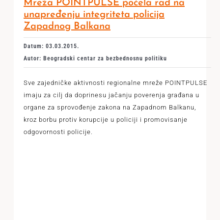
Mreža POINTPULSE počela rad na
unapređenju integriteta policija
Zapadnog Balkana
Datum: 03.03.2015.
Autor: Beogradski centar za bezbednosnu politiku
Sve zajedničke aktivnosti regionalne mreže POINTPULSE
imaju za cilj da doprinesu jačanju poverenja građana u
organe za sprovođenje zakona na Zapadnom Balkanu,
kroz borbu protiv korupcije u policiji i promovisanje
odgovornosti policije.