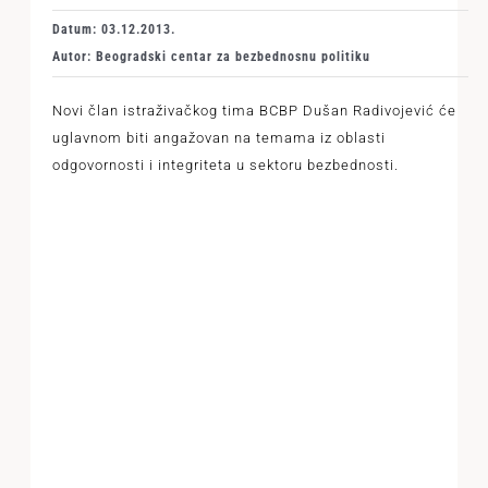
Datum: 03.12.2013.
Autor: Beogradski centar za bezbednosnu politiku
Novi član istraživačkog tima BCBP Dušan Radivojević će
uglavnom biti angažovan na temama iz oblasti
odgovornosti i integriteta u sektoru bezbednosti.