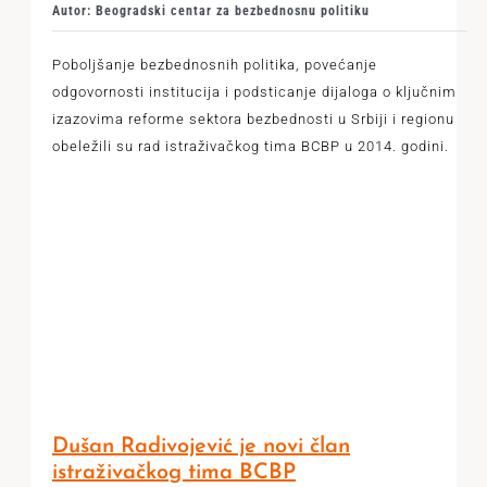
Autor: Beogradski centar za bezbednosnu politiku
Poboljšanje bezbednosnih politika, povećanje
odgovornosti institucija i podsticanje dijaloga o ključnim
izazovima reforme sektora bezbednosti u Srbiji i regionu
obeležili su rad istraživačkog tima BCBP u 2014. godini.
Dušan Radivojević je novi član
istraživačkog tima BCBP