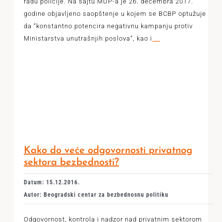
radu policije. Na sajtu MUP-a je 26. decembra 2017.
godine objavljeno saopštenje u kojem se BCBP optužuje
da “konstantno potencira negativnu kampanju protiv
Ministarstva unutrašnjih poslova”, kao i
...
Kako do veće odgovornosti privatnog
sektora bezbednosti?
Datum: 15.12.2016.
Autor: Beogradski centar za bezbednosnu politiku
Odgovornost, kontrola i nadzor nad privatnim sektorom