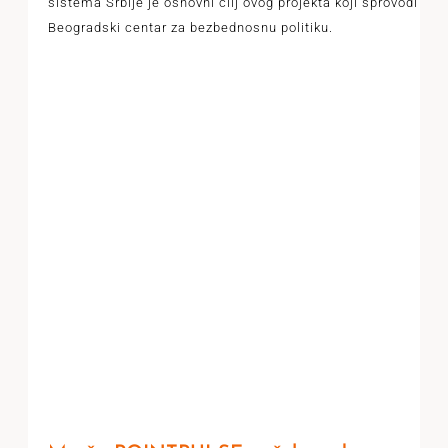
sistema Srbije je osnovni cilj ovog projekta koji sprovodi
Beogradski centar za bezbednosnu politiku.