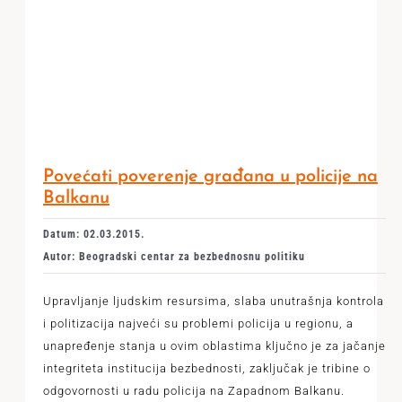
Povećati poverenje građana u policije na
Balkanu
Datum: 02.03.2015.
Autor: Beogradski centar za bezbednosnu politiku
Upravljanje ljudskim resursima, slaba unutrašnja kontrola
i politizacija najveći su problemi policija u regionu, a
unapređenje stanja u ovim oblastima ključno je za jačanje
integriteta institucija bezbednosti, zaključak je tribine o
odgovornosti u radu policija na Zapadnom Balkanu.