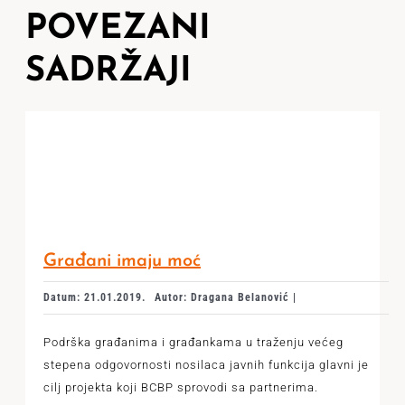
POVEZANI
SADRŽAJI
Građani imaju moć
Datum: 21.01.2019.
Autor: Dragana Belanović |
Podrška građanima i građankama u traženju većeg
stepena odgovornosti nosilaca javnih funkcija glavni je
cilj projekta koji BCBP sprovodi sa partnerima.