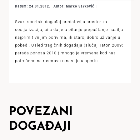
Datum: 24.01.2012.
Autor: Marko Savković |
Svaki sportski događaj predstavlja prostor za
socijalizaciju, bilo da je u pitanju prepuštanje nasilju i
najprimitivnijim porivima, ili staro, dobro uživanje u
pobedi. Usled tragičnih događaja (slučaj Taton 2009;
parada ponosa 2010.) mnogo je vremena kod nas
potrošeno na raspravu o nasilju u sportu.
POVEZANI
DOGAĐAJI