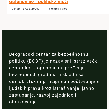
autonomije i političke moći
Datum: 27.02.2026.
Vreme: 19:00
Beogradski centar za bezbednosnu
politiku (BCBP) je nezavisni istraživački
centar koji doprinosi unapređenju
bezbednosti građana u skladu sa
demokratskim principima i poštovanjem
ljudskih prava kroz istraživanje, javno
zastupanje, razvoj zajednice i
obrazovanje.