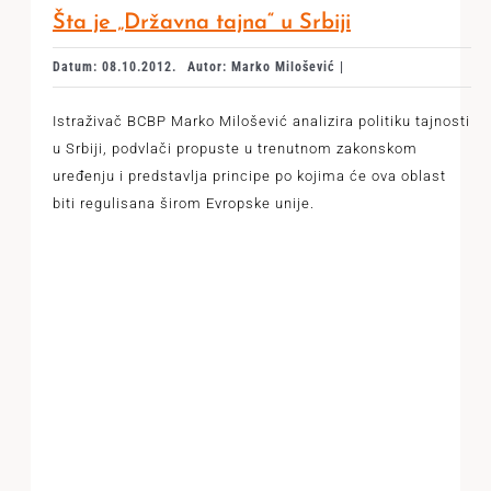
Šta je „Državna tajna“ u Srbiji
Datum: 08.10.2012.
Autor: Marko Milošević |
Istraživač BCBP Marko Milošević analizira politiku tajnosti
u Srbiji, podvlači propuste u trenutnom zakonskom
uređenju i predstavlja principe po kojima će ova oblast
biti regulisana širom Evropske unije.