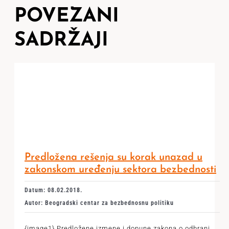
POVEZANI
SADRŽAJI
Predložena rešenja su korak unazad u
zakonskom uređenju sektora bezbednosti
Datum: 08.02.2018.
Autor: Beogradski centar za bezbednosnu politiku
{image1} Predložene izmene i dopune zakona o odbrani,