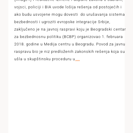
vojsci, policiji i BIA uvode lošija rešenja od postojećih i
ako budu usvojene mogu dovesti do urušavanja sistema
bezbednosti i ugroziti evropske integracije Srbije,
zaključeno je na javnoj raspravi koju je Beogradski centar
za bezbednosnu politiku (BCBP) organizovao 1. februara
2018. godine u Medija centru u Beogradu. Povod za javnu
raspravu bio je niz predloženih zakonskih rešenja koja su
ušla u skupštinsku proceduru u
...