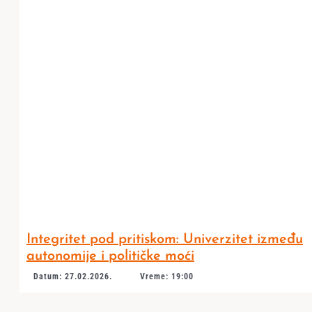
Integritet pod pritiskom: Univerzitet između
autonomije i političke moći
Datum: 27.02.2026.
Vreme: 19:00