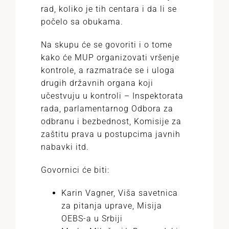
rad, koliko je tih centara i da li se
počelo sa obukama.
Na skupu će se govoriti i o tome
kako će MUP organizovati vršenje
kontrole, a razmatraće se i uloga
drugih državnih organa koji
učestvuju u kontroli – Inspektorata
rada, parlamentarnog Odbora za
odbranu i bezbednost, Komisije za
zaštitu prava u postupcima javnih
nabavki itd.
Govornici će biti:
Karin Vagner, Viša savetnica
za pitanja uprave, Misija
OEBS-a u Srbiji