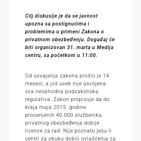
Cilj diskusije je da se javnost
upozna sa postignućima i
problemima u primeni Zakona o
privatnom obezbeđenju. Događaj će
biti organizovan 31. marta u Medija
centru, sa početkom u 11:00.
Od usvajanja zakona prošlo je 14
meseci, a još uvek nije usvojena
sva neophodna podzakonska
regulativa. Zakon propisuje da do
kraja maja 2015. godine
procenjenih 40.000 službenika
privatnog obezbeđenja dobije
licence za rad. Nije poznato jesu li
centri za obuku dobili ovlašćenja za