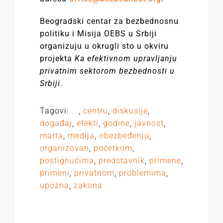
Beogradski centar za bezbednosnu
politiku i Misija OEBS u Srbiji
organizuju u okrugli sto u okviru
projekta
Ka efektivnom upravljanju
privatnim sektorom bezbednosti u
Srbiji
.
Tagovi:
...
,
centru
,
diskusije
,
događaj
,
efekti
,
godine
,
javnost
,
marta
,
medija
,
obezbeđenju
,
organizovan
,
početkom
,
postignućima
,
predstavnik
,
primene
,
primeni
,
privatnom
,
problemima
,
upozna
,
zakona