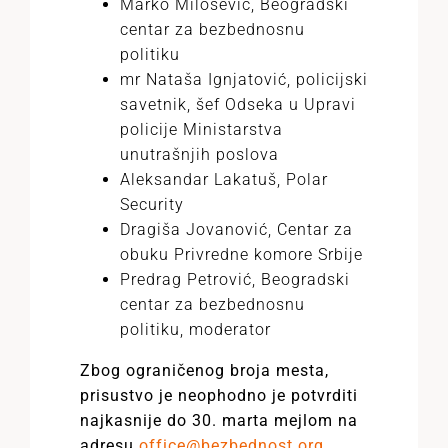
Marko Milošević, Beogradski
centar za bezbednosnu
politiku
mr Nataša Ignjatović, policijski
savetnik, šef Odseka u Upravi
policije Ministarstva
unutrašnjih poslova
Aleksandar Lakatuš, Polar
Security
Dragiša Jovanović, Centar za
obuku Privredne komore Srbije
Predrag Petrović, Beogradski
centar za bezbednosnu
politiku, moderator
Zbog ograničenog broja mesta,
prisustvo je neophodno je potvrditi
najkasnije do 30. marta mejlom na
adresu
office@bezbednost.org
.