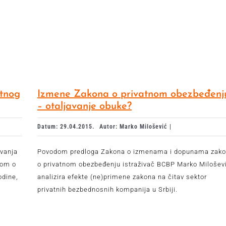
atnog
Izmene Zakona o privatnom obezbeđenj
– otaljavanje obuke?
Datum: 29.04.2015.
Autor: Marko Milošević |
ovanja
Povodom predloga Zakona o izmenama i dopunama zak
nom o
o privatnom obezbeđenju istraživač BCBP Marko Milošev
dine,
analizira efekte (ne)primene zakona na čitav sektor
privatnih bezbednosnih kompanija u Srbiji.