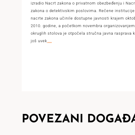
izradio Nacrt zakona o privatnom obezbeđenju i Nacr
zakona o detektivskim poslovima. Rečene institucije
nacrte zakona učinile dostupne javnosti krajem okto
2010. godine, a početkom novembra organizovanjem 
okruglih stolova je otpočela stručna javna rasprava k
još uvek
...
POVEZANI DOGAĐA