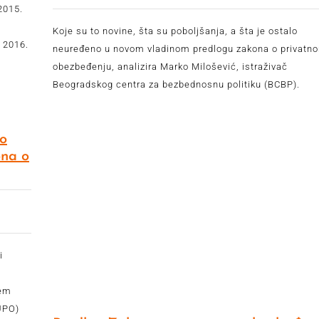
2015.
Koje su to novine, šta su poboljšanja, a šta je ostalo
 2016.
neuređeno u novom vladinom predlogu zakona o privatn
obezbeđenju, analizira Marko Milošević, istraživač
Beogradskog centra za bezbednosnu politiku (BCBP).
o
ona o
i
jem
(UPO)