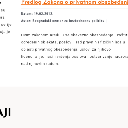
Predlog Zakona o privatnom obezbeđen
t
 su
Datum: 19.02.2012.
bra
Autor: Beogradski centar za bezbednosnu politiku |
serije
oja je
Ovim zakonom uređuju se obavezno obezbeđenje i zaštit
određenih objekata, poslovi i rad pravnih i fizičkih lica u
oblasti privatnog obezbeđenja, uslovi za njihovo
licenciranje, način vršenja poslova i ostvarivanje nadzor
nad njihovim radom.
JI