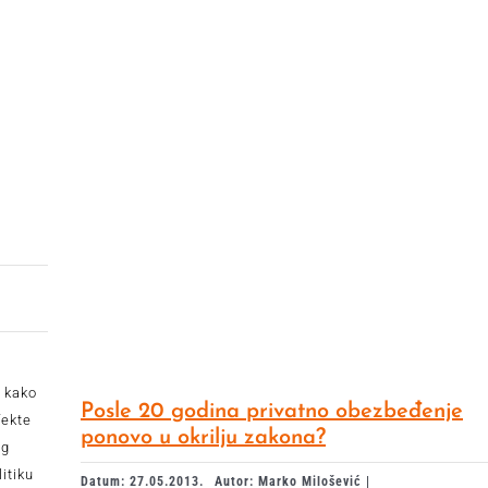
u kako
Posle 20 godina privatno obezbeđenje
fekte
ponovo u okrilju zakona?
og
itiku
Datum: 27.05.2013.
Autor: Marko Milošević |