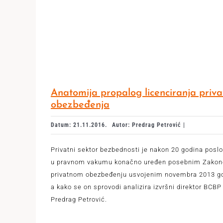
Anatomija propalog licenciranja priv
obezbeđenja
Datum: 21.11.2016.
Autor: Predrag Petrović |
Privatni sektor bezbednosti je nakon 20 godina posl
u pravnom vakumu konačno uređen posebnim Zako
privatnom obezbeđenju usvojenim novembra 2013 go
a kako se on sprovodi analizira izvršni direktor BCBP
Predrag Petrović.