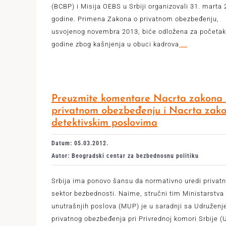
(BCBP) i Misija OEBS u Srbiji organizovali 31. marta 
godine. Primena Zakona o privatnom obezbeđenju,
usvojenog novembra 2013, biće odložena za početak
godine zbog kašnjenja u obuci kadrova
...
Preuzmite komentare Nacrta zakona 
privatnom obezbeđenju i Nacrta zak
detektivskim poslovima
Datum: 05.03.2012.
Autor: Beogradski centar za bezbednosnu politiku
Srbija ima ponovo šansu da normativno uredi privatn
sektor bezbednosti. Naime, stručni tim Ministarstva
unutrašnjih poslova (MUP) je u saradnji sa Udružen
privatnog obezbeđenja pri Privrednoj komori Srbije 