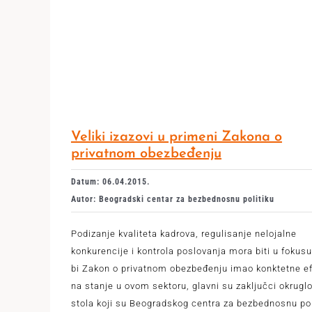
Veliki izazovi u primeni Zakona o
privatnom obezbeđenju
Datum: 06.04.2015.
Autor: Beogradski centar za bezbednosnu politiku
Podizanje kvaliteta kadrova, regulisanje nelojalne
konkurencije i kontrola poslovanja mora biti u fokus
bi Zakon o privatnom obezbeđenju imao konktetne e
na stanje u ovom sektoru, glavni su zaključci okrugl
stola koji su Beogradskog centra za bezbednosnu pol