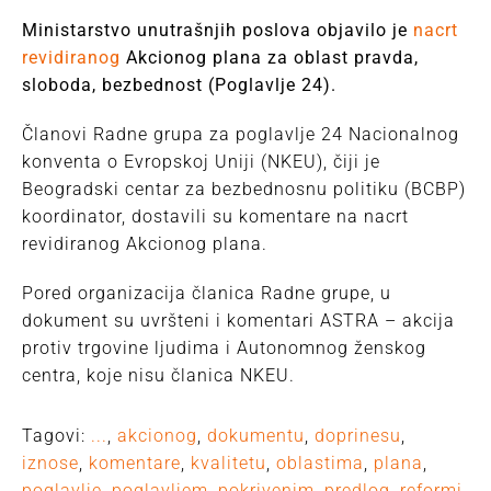
Ministarstvo unutrašnjih poslova objavilo je
nacrt
revidiranog
Akcionog plana za oblast pravda,
sloboda, bezbednost (Poglavlje 24).
Članovi Radne grupa za poglavlje 24 Nacionalnog
konventa o Evropskoj Uniji (NKEU), čiji je
Beogradski centar za bezbednosnu politiku (BCBP)
koordinator, dostavili su komentare na nacrt
revidiranog Akcionog plana.
Pored organizacija članica Radne grupe, u
dokument su uvršteni i komentari ASTRA – akcija
protiv trgovine ljudima i Autonomnog ženskog
centra, koje nisu članica NKEU.
Tagovi:
...
,
akcionog
,
dokumentu
,
doprinesu
,
iznose
,
komentare
,
kvalitetu
,
oblastima
,
plana
,
poglavlje
,
poglavljem
,
pokrivenim
,
predlog
,
reformi
,