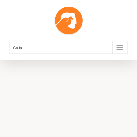
Skip
to
content
Go to...