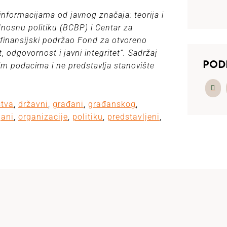
informacijama od javnog značaja: teorija i
dnosnu politiku (BCBP) i Centar za
e finansijski podržao Fond za otvoreno
 odgovornost i javni integritet“. Sadržaj
POD
kim podacima i ne predstavlja stanovište
štva
,
državni
,
građani
,
građanskog
,
gani
,
organizacije
,
politiku
,
predstavljeni
,