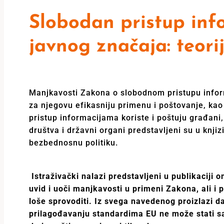
Slobodan pristup in
javnog značaja: teori
Manjkavosti Zakona o slobodnom pristupu info
za njegovu efikasniju primenu i poštovanje, kao 
pristup informacijama koriste i poštuju građani
društva i državni organi predstavljeni su u knjiz
bezbednosnu politiku.
Istraživački nalazi predstavljeni u publikaciji
uvid i uoči manjkavosti u primeni Zakona, ali i
loše sprovoditi. Iz svega navedenog proizlazi
prilagođavanju standardima EU ne može stati s