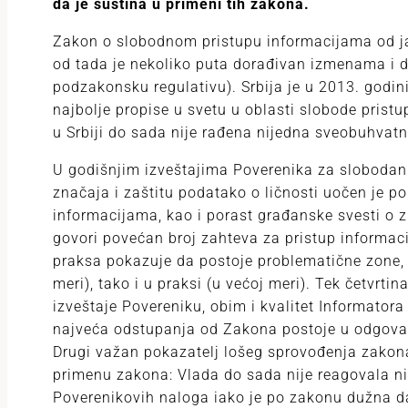
da je suština u primeni tih zakona.
Zakon o slobodnom pristupu informacijama od ja
od tada je nekoliko puta dorađivan izmenama i
podzakonsku regulativu). Srbija je u 2013. godi
najbolje propise u svetu u oblasti slobode prist
u Srbiji do sada nije rađena nijedna sveobuhvat
U godišnjim izveštajima Poverenika za slobodan
značaja i zaštitu podatako o ličnosti uočen je p
informacijama, kao i porast građanske svesti o 
govori povećan broj zahteva za pristup informacij
praksa pokazuje da postoje problematične zone
meri), tako i u praksi (u većoj meri). Tek četvrt
izveštaje Povereniku, obim i kvalitet Informatora 
najveća odstupanja od Zakona postoje u odgovar
Drugi važan pokazatelj lošeg sprovođenja zakona
primenu zakona: Vlada do sada nije reagovala ni
Poverenikovih naloga iako je po zakonu dužna da