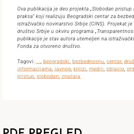
Ova publikacija je deo projekta „Slobodan pristup 
praksa“ koji realizuju Beogradski centar za bezbe
istraživačko novinarstvo Srbije (CINS). Projekat j
društvo Srbije u okviru programa „Transparentnost,
publikacije je stav autora utemeljen na istraživač
Fonda za otvoreno društvo.
Tagovi:
...
,
beogradski
,
bezbednosnu
,
centar
,
dru
informacijama
,
javnog
,
knjizi
,
mediji
,
objavio
,
or
pristup
,
slobodan
,
značaja
PDF PREGLED