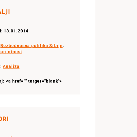
LJI
: 13.01.2014
:
Bezbednosna politika Srbije
,
parentnost
:
Analiza
oj: <a href="" target="blank">
ORI