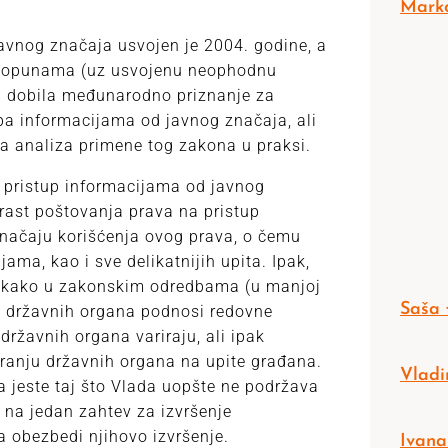
Marko
vnog značaja usvojen je 2004. godine, a
 dopunama (uz usvojenu neophodnu
ni dobila međunarodno priznanje za
upa informacijama od javnog značaja, ali
na analiza primene tog zakona u praksi.
 pristup informacijama od javnog
orast poštovanja prava na pristup
značaju korišćenja ovog prava, o čemu
ama, kao i sve delikatnijih upita. Ipak,
, kako u zakonskim odredbama (u manjoj
Saša 
ina državnih organa podnosi redovne
državnih organa variraju, ali ipak
anju državnih organa na upite građana.
Vladi
 jeste taj što Vlada uopšte ne podržava
 na jedan zahtev za izvršenje
 obezbedi njihovo izvršenje.
Ivana