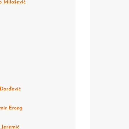
 Milošević
Đorđević
mir Erceg
 Jeremić