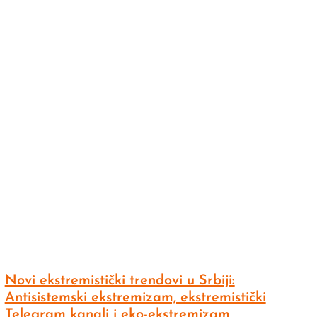
Novi ekstremistički trendovi u Srbiji:
Antisistemski ekstremizam, ekstremistički
Telegram kanali i eko-ekstremizam