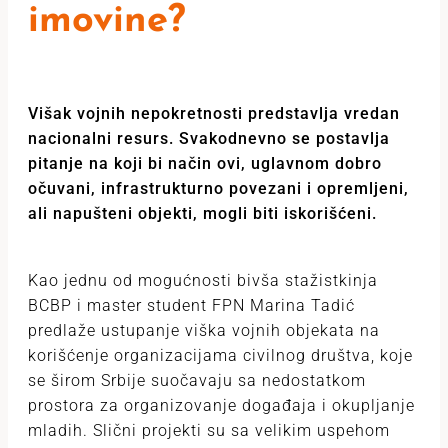
imovine?
Višak vojnih nepokretnosti predstavlja vredan
nacionalni resurs. Svakodnevno se postavlja
pitanje na koji bi način ovi, uglavnom dobro
očuvani, infrastrukturno povezani i opremljeni,
ali napušteni objekti, mogli biti iskorišćeni.
Kao jednu od mogućnosti bivša stažistkinja
BCBP i master student FPN Marina Tadić
predlaže ustupanje viška vojnih objekata na
korišćenje organizacijama civilnog društva, koje
se širom Srbije suočavaju sa nedostatkom
prostora za organizovanje događaja i okupljanje
mladih. Slični projekti su sa velikim uspehom