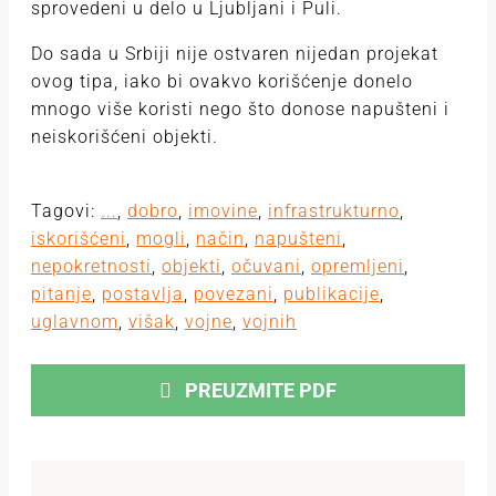
sprovedeni u delo u Ljubljani i Puli.
Do sada u Srbiji nije ostvaren nijedan projekat
ovog tipa, iako bi ovakvo korišćenje donelo
mnogo više koristi nego što donose napušteni i
neiskorišćeni objekti.
Tagovi:
...
,
dobro
,
imovine
,
infrastrukturno
,
iskorišćeni
,
mogli
,
način
,
napušteni
,
nepokretnosti
,
objekti
,
očuvani
,
opremljeni
,
pitanje
,
postavlja
,
povezani
,
publikacije
,
uglavnom
,
višak
,
vojne
,
vojnih
PREUZMITE PDF