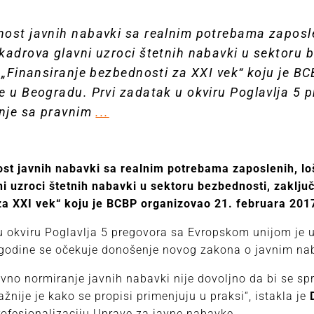
ost javnih nabavki sa realnim potrebama zaposle
kadrova glavni uzroci štetnih nabavki u sektoru b
i „Finansiranje bezbednosti za XXI vek“ koju je B
e u Beogradu. Prvi zadatak u okviru Poglavlja 5
anje sa pravnim
...
st javnih nabavki sa realnim potrebama zaposlenih, l
o
i uzroci štetnih nabavki u sektoru bezbednosti, zaključ
za XXI vek“ koju je BCBP organizovao 21. februara 201
u okviru Poglavlja 5 pregovora sa Evropskom unijom je
 godine se očekuje donošenje novog zakona o javnim na
vno normiranje javnih nabavki nije dovoljno da bi se spr
ažnije je kako se propisi primenjuju u praksi“, istakla je
profesionalizaciju Uprave za javne nabavke.