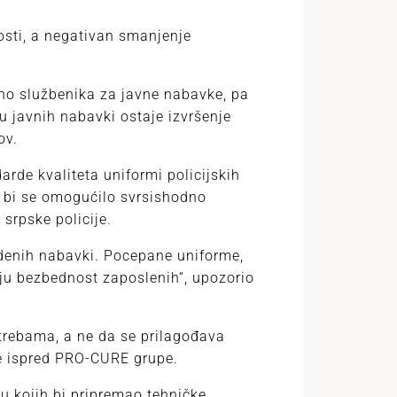
osti, a negativan smanjenje
no službenika za javne nabavke, pa
su javnih nabavki ostaje izvršenje
ov.
arde kvaliteta uniformi policijskih
o bi se omogućilo svrsishodno
srpske policije.
denih nabavki. Pocepane uniforme,
ju bezbednost zaposlenih“, upozorio
otrebama, a ne da se prilagođava
je ispred PRO-CURE grupe.
 kojih bi pripremao tehničke