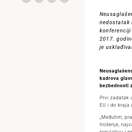
Neusaglašen
nedostatak 
konferencij
2017. godin
je usklađiv
Neusaglašeno
kadrova glavn
bezbednosti 
Prvi zadatak 
EU i do kraja
„Međutim, pra
trošenje, najv
regulativu i 