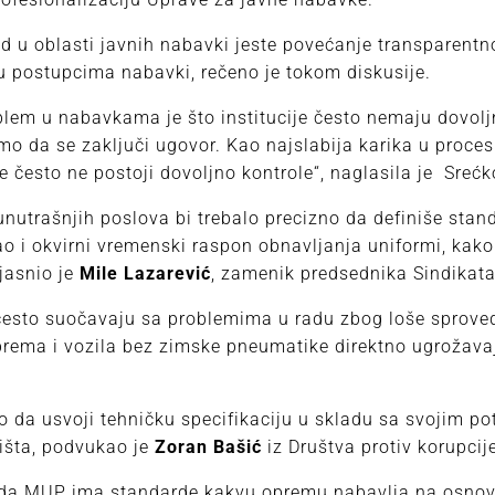
nd u oblasti javnih nabavki jeste povećanje transparentn
u postupcima nabavki, rečeno je tokom diskusije.
lem u nabavkama je što institucije često nemaju dovolj
amo da se zaključi ugovor. Kao najslabija karika u proce
e često ne postoji dovoljno kontrole“, naglasila je Srećk
unutrašnjih poslova bi trebalo precizno da definiše stand
ao i okvirni vremenski raspon obnavljanja uniformi, kak
bjasnio je
Mile Lazarević
, zamenik predsednika Sindikata 
 često suočavaju sa problemima u radu zbog loše sprove
rema i vozila bez zimske pneumatike direktno ugrožava
o da usvoji tehničku specifikaciju u skladu sa svojim p
išta, podvukao je
Zoran Bašić
iz Društva protiv korupci
 da MUP ima standarde kakvu opremu nabavlja na osnovu