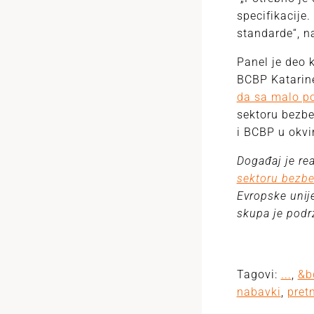
specifikacije
standarde“, n
Panel je deo k
BCBP Katarin
da sa malo p
sektoru bezb
i BCBP u okvi
Događaj je rea
sektoru bezbe
Evropske unije
skupa je podr
Tagovi:
...
,
&b
nabavki
,
pret