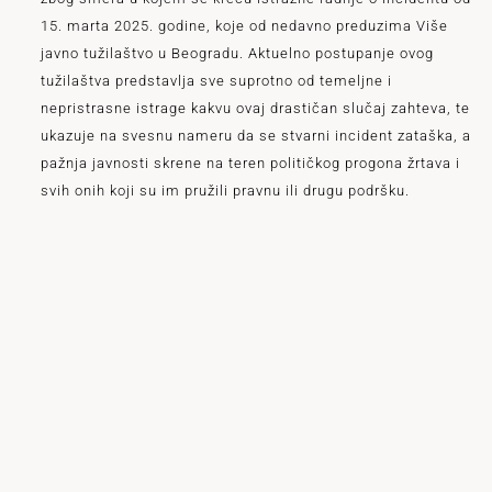
15. marta 2025. godine, koje od nedavno preduzima Više
javno tužilaštvo u Beogradu. Aktuelno postupanje ovog
tužilaštva predstavlja sve suprotno od temeljne i
nepristrasne istrage kakvu ovaj drastičan slučaj zahteva, te
ukazuje na svesnu nameru da se stvarni incident zataška, a
pažnja javnosti skrene na teren političkog progona žrtava i
svih onih koji su im pružili pravnu ili drugu podršku.