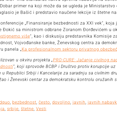
. Dobar primer na koji može da se ugleda je Ministarstvo
aglasio je Bašić i predstavio naučene lekcije iz štetne 
onferencije „Finansiranje bezbednosti za XXI vek“, koja j
e Đokić sa ministrom odbrane Zoranom Đorđevićem u okv
ostignemo više
“, kao i diskusiju predstavnika Komisije z
ednost, Vojvođanske banke, Ženevskog centra za demokr
ru panela „
Ka profesionalnom sektoru privatnog obezbe
lizovan u okviru projekta „
PRO-CURE: Jačanje civilnog na
dnosti
”, koji sprovode BCBP i Društvo protiv korupcije uz
 u Republici Srbiji i Kancelarije za saradnju sa civilnim d
žao i Ženevski centar za demokratsku kontrolu oružanih 
dquo
,
bezbednost
,
često
,
dovoljno
,
javnih
,
javnih nabavk
nja
,
srbije
,
štetne
,
Vesti