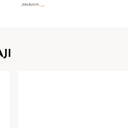
„Međutim,
...
JI