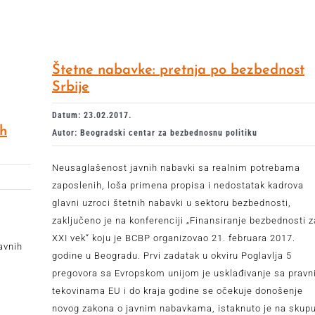
Štetne nabavke: pretnja po bezbednost
Srbije
Datum: 23.02.2017.
ih
Autor: Beogradski centar za bezbednosnu politiku
Neusaglašenost javnih nabavki sa realnim potrebama
zaposlenih, loša primena propisa i nedostatak kadrova
glavni uzroci štetnih nabavki u sektoru bezbednosti,
zaključeno je na konferenciji „Finansiranje bezbednosti z
XXI vek“ koju je BCBP organizovao 21. februara 2017.
avnih
godine u Beogradu. Prvi zadatak u okviru Poglavlja 5
pregovora sa Evropskom unijom je usklađivanje sa prav
tekovinama EU i do kraja godine se očekuje donošenje
novog zakona o javnim nabavkama, istaknuto je na skupu