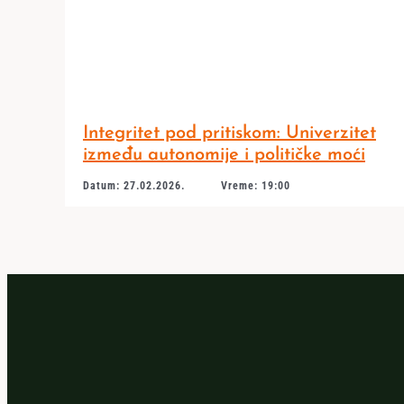
Integritet pod pritiskom: Univerzitet
između autonomije i političke moći
Datum: 27.02.2026.
Vreme: 19:00