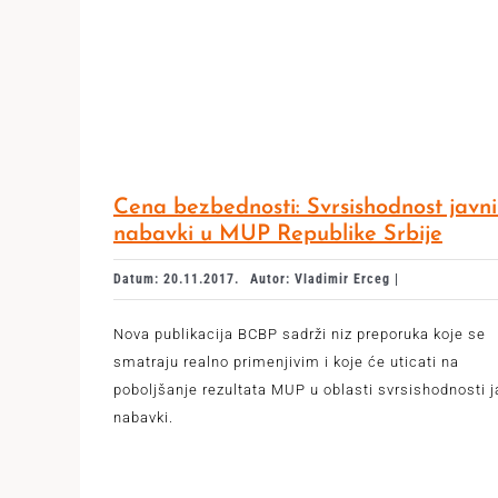
Cena bezbednosti: Svrsishodnost javn
nabavki u MUP Republike Srbije
Datum: 20.11.2017.
Autor: Vladimir Erceg |
Nova publikacija BCBP sadrži niz preporuka koje se
smatraju realno primenjivim i koje će uticati na
poboljšanje rezultata MUP u oblasti svrsishodnosti j
nabavki.