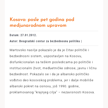
Kosovo: posle pet godina pod
medjunarodnom upravom
Datum: 27.01.2012.
Autor: Beogradski centar za bezbednosnu politiku |
Martovsko nasilje pokazalo je da je čitav politički i
bezbednosni sistem, uspostavljen na Kosovu,
disfunkcionalan sa teškim posledicama po politički i
institucionalni život, međuetničke odnose, javnu i ličnu
bezbednost. Pokazalo se i da je albansko političko
vođstvo deo kosovskog problema, jer i dalje mobiliše
albanski pokret na osnovu, još 1990. godine,
proklamovanog "krajnjeg cilja" – nezavisnosti Kosova.