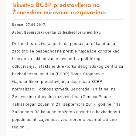
Iskustva BCBP predstavljena na
Ženevskim mirovnim razgovorima
Datum: 27.09.2017.
Autor: Beogradski centar za bezbednosnu politiku
Dužnost istraživača jeste da postavlja teška pitanja,
zato što se bezbednosne pretnje najčešće koriste kao
izgovor za isključivanje javnosti iz političkog
odlučivanja, istakla je direktorka Beogradskog centra za
bezbednosnu politiku (BCBP) Sonja Stojanović
Gajić prilikom predstavljanja doprinosa BCBP
normalizaciji odnosa između Beograda i Prištine, na
Ženevskim mirovnim razgovorima (Geneva Peace
Talks) organizovanim 21. septembra 2017. godine. “Na
Zapadnom Balkanu ne možemo govoriti o bezbednosti
pojedinačnih zajednica, već moramo posmatrati ceo
region.
...