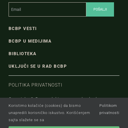
BCBP VESTI
BCBP U MEDIJIMA
BIBLIOTEKA
UKLJUČI SE U RAD BCBP
POLITIKA PRIVATNOSTI
Copyright © Beogradski centar za bezbednosnu
Koristimo kolačiće (cookies) da bismo
Politikom
politiku.
unapredili korisničko iskustvo. Korišćenjem
privatnosti
sajta slažete se sa