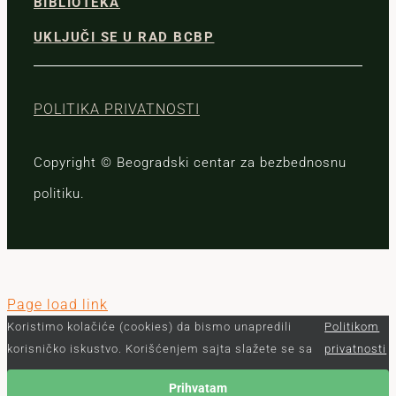
BIBLIOTEKA
UKLJUČI SE U RAD BCBP
POLITIKA PRIVATNOSTI
Copyright © Beogradski centar za bezbednosnu
politiku.
Page load link
Koristimo kolačiće (cookies) da bismo unapredili
Politikom
korisničko iskustvo. Korišćenjem sajta slažete se sa
privatnosti
Prihvatam