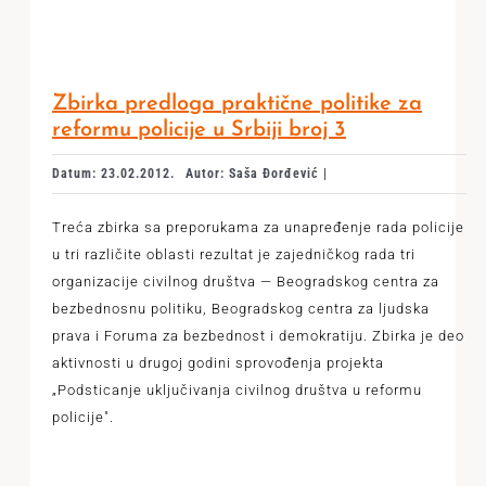
Zbirka predloga praktične politike za
reformu policije u Srbiji broj 3
Datum: 23.02.2012.
Autor: Saša Đorđević |
Treća zbirka sa preporukama za unapređenje rada policije
u tri različite oblasti rezultat je zajedničkog rada tri
organizacije civilnog društva — Beogradskog centra za
bezbednosnu politiku, Beogradskog centra za ljudska
prava i Foruma za bezbednost i demokratiju. Zbirka je deo
aktivnosti u drugoj godini sprovođenja projekta
„Podsticanje uključivanja civilnog društva u reformu
policije".