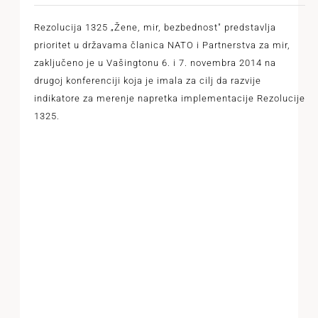
Rezolucija 1325 „Žene, mir, bezbednost" predstavlja
prioritet u državama članica NATO i Partnerstva za mir,
zaključeno je u Vašingtonu 6. i 7. novembra 2014 na
drugoj konferenciji koja je imala za cilj da razvije
indikatore za merenje napretka implementacije Rezolucije
1325.