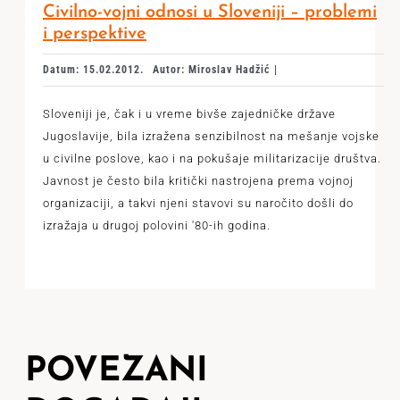
Civilno-vojni odnosi u Sloveniji – problemi
i perspektive
Datum: 15.02.2012.
Autor: Miroslav Hadžić |
Sloveniji je, čak i u vreme bivše zajedničke države
Jugoslavije, bila izražena senzibilnost na mešanje vojske
u civilne poslove, kao i na pokušaje militarizacije društva.
Javnost je često bila kritički nastrojena prema vojnoj
organizaciji, a takvi njeni stavovi su naročito došli do
izražaja u drugoj polovini '80-ih godina.
POVEZANI