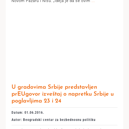
Novom Pazaru i Nišu. „Ideja je da se ovim
...
U gradovima Srbije predstavljen
prEUgovor izveštaj o napretku Srbije u
poglavljima 23 i 24
Datum: 01.06.2016.
Autor: Beogradski centar za bezbednosnu politiku