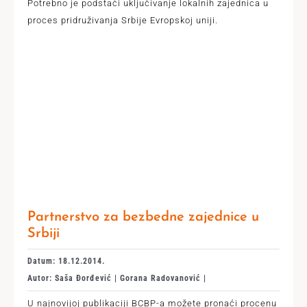
Potrebno je podstaći uključivanje lokalnih zajednica u
proces pridruživanja Srbije Evropskoj uniji.
Partnerstvo za bezbedne zajednice u
Srbiji
Datum: 18.12.2014.
Autor: Saša Đorđević | Gorana Radovanović |
U najnovijoj publikaciji BCBP-a možete pronaći procenu