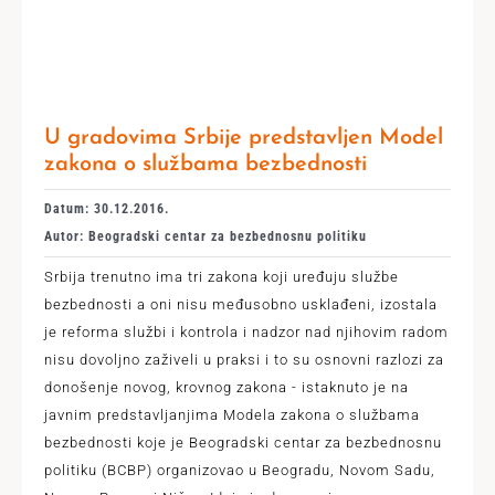
U gradovima Srbije predstavljen Model
zakona o službama bezbednosti
Datum: 30.12.2016.
Autor: Beogradski centar za bezbednosnu politiku
Srbija trenutno ima tri zakona koji uređuju službe
bezbednosti a oni nisu međusobno usklađeni, izostala
je reforma službi i kontrola i nadzor nad njihovim radom
nisu dovoljno zaživeli u praksi i to su osnovni razlozi za
donošenje novog, krovnog zakona - istaknuto je na
javnim predstavljanjima Modela zakona o službama
bezbednosti koje je Beogradski centar za bezbednosnu
politiku (BCBP) organizovao u Beogradu, Novom Sadu,