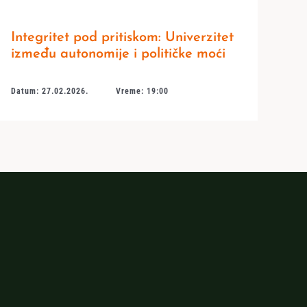
Integritet pod pritiskom: Univerzitet
između autonomije i političke moći
Datum: 27.02.2026.
Vreme: 19:00