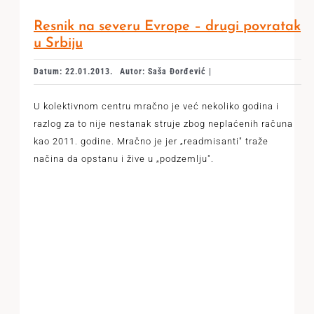
Resnik na severu Evrope – drugi povratak
u Srbiju
Datum: 22.01.2013.
Autor: Saša Đorđević |
U kolektivnom centru mračno je već nekoliko godina i
razlog za to nije nestanak struje zbog neplaćenih računa
kao 2011. godine. Mračno je jer „readmisanti" traže
načina da opstanu i žive u „podzemlju".