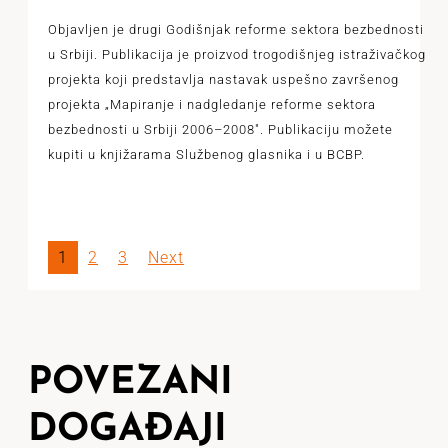
Objavljen je drugi Godišnjak reforme sektora bezbednosti
u Srbiji. Publikacija je proizvod trogodišnjeg istraživačkog
projekta koji predstavlja nastavak uspešno završenog
projekta „Mapiranje i nadgledanje reforme sektora
bezbednosti u Srbiji 2006–2008". Publikaciju možete
kupiti u knjižarama Službenog glasnika i u BCBP.
1
2
3
Next
POVEZANI
DOGAĐAJI