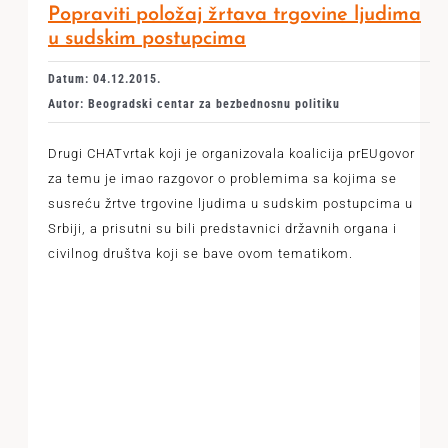
Popraviti položaj žrtava trgovine ljudima
u sudskim postupcima
Datum: 04.12.2015.
Autor: Beogradski centar za bezbednosnu politiku
Drugi CHATvrtak koji je organizovala koalicija prEUgovor
za temu je imao razgovor o problemima sa kojima se
susreću žrtve trgovine ljudima u sudskim postupcima u
Srbiji, a prisutni su bili predstavnici državnih organa i
civilnog društva koji se bave ovom tematikom.