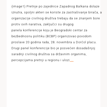
{image1} Pretnje po zajednice Zapadnog Balkana dolaze
iznutra, spoljni akteri se koriste za zastrašivanje birača, a
organizacije civilnog društva trebaju da se znanjem bore
protiv ovih narativa, zaključci su drugog
panela konferencije koju je Beogradski centar za
bezbednosnu politiku (BCBP) organizovao povodom
proslave 20 godina rada, 28. novembra u Dorćol placu.
Drugi panel konferencije bio je posvećen dosadašnjoj
saradnji civilnog društva sa državnim organima,
percepcijama pretnji u regionu i ulozi
...