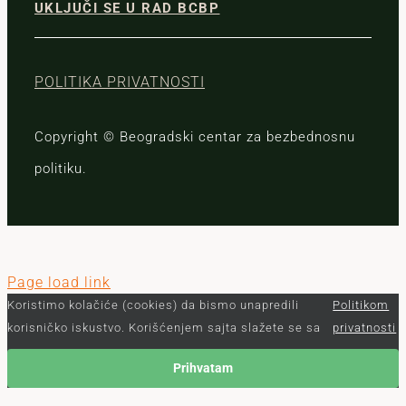
UKLJUČI SE U RAD BCBP
POLITIKA PRIVATNOSTI
Copyright © Beogradski centar za bezbednosnu
politiku.
Page load link
Koristimo kolačiće (cookies) da bismo unapredili
Politikom
korisničko iskustvo. Korišćenjem sajta slažete se sa
privatnosti
Prihvatam