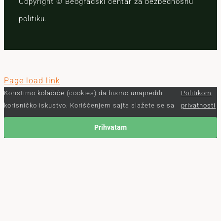
Copyright © Beogradski centar za bezbednosnu
politiku.
Page load link
Koristimo kolačiće (cookies) da bismo unapredili
Politikom
korisničko iskustvo. Korišćenjem sajta slažete se sa
privatnosti
Prihvatam