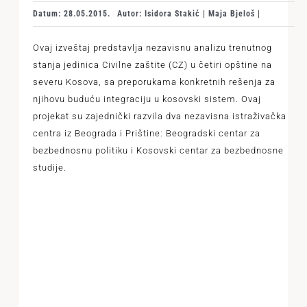
Datum: 28.05.2015.
Autor: Isidora Stakić | Maja Bjeloš |
Ovaj izveštaj predstavlja nezavisnu analizu trenutnog
stanja jedinica Civilne zaštite (CZ) u četiri opštine na
severu Kosova, sa preporukama konkretnih rešenja za
njihovu buduću integraciju u kosovski sistem. Ovaj
projekat su zajednički razvila dva nezavisna istraživačka
centra iz Beograda i Prištine: Beogradski centar za
bezbednosnu politiku i Kosovski centar za bezbednosne
studije.