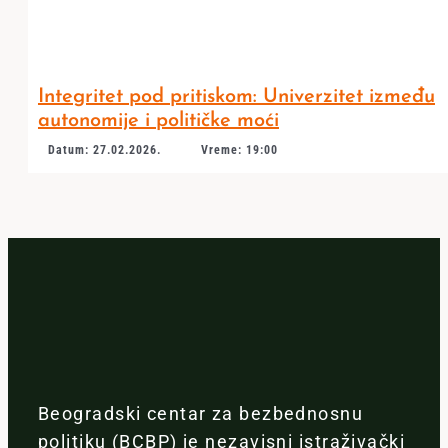
Integritet pod pritiskom: Univerzitet između
autonomije i političke moći
Datum: 27.02.2026.
Vreme: 19:00
Beogradski centar za bezbednosnu
politiku (BCBP) je nezavisni istraživački