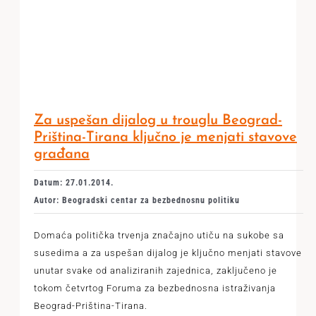
Za uspešan dijalog u trouglu Beograd-
Priština-Tirana ključno je menjati stavove
građana
Datum: 27.01.2014.
Autor: Beogradski centar za bezbednosnu politiku
Domaća politička trvenja značajno utiču na sukobe sa
susedima a za uspešan dijalog je ključno menjati stavove
unutar svake od analiziranih zajednica, zaključeno je
tokom četvrtog Foruma za bezbednosna istraživanja
Beograd-Priština-Tirana.