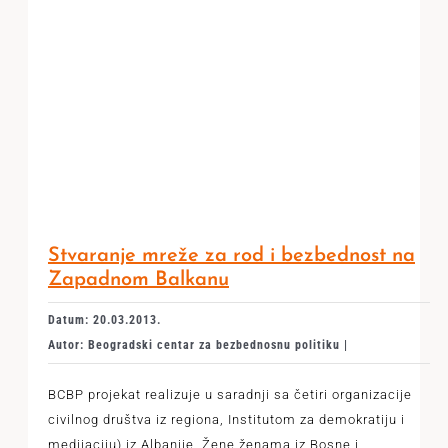
Stvaranje mreže za rod i bezbednost na
Zapadnom Balkanu
Datum: 20.03.2013.
Autor: Beogradski centar za bezbednosnu politiku |
BCBP projekat realizuje u saradnji sa četiri organizacije
civilnog društva iz regiona, Institutom za demokratiju i
medijaciju) iz Albanije, Žene ženama iz Bosne i