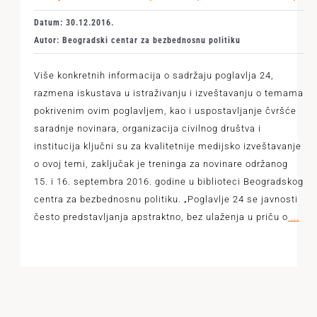
Datum: 30.12.2016.
Autor: Beogradski centar za bezbednosnu politiku
Više konkretnih informacija o sadržaju poglavlja 24,
razmena iskustava u istraživanju i izveštavanju o temama
pokrivenim ovim poglavljem, kao i uspostavljanje čvršće
saradnje novinara, organizacija civilnog društva i
institucija ključni su za kvalitetnije medijsko izveštavanje
o ovoj temi, zaključak je treninga za novinare održanog
15. i 16. septembra 2016. godine u biblioteci Beogradskog
centra za bezbednosnu politiku. „Poglavlje 24 se javnosti
često predstavljanja apstraktno, bez ulaženja u priču o
...