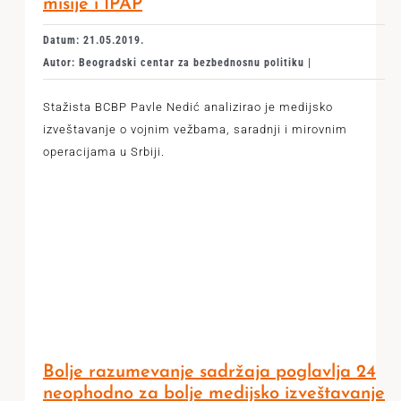
misije i IPAP
Datum: 21.05.2019.
Autor: Beogradski centar za bezbednosnu politiku |
Stažista BCBP Pavle Nedić analizirao je medijsko
izveštavanje o vojnim vežbama, saradnji i mirovnim
operacijama u Srbiji.
Bolje razumevanje sadržaja poglavlja 24
neophodno za bolje medijsko izveštavanje