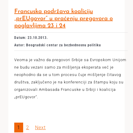
Francuska podržava koaliciju
„prEUgovor“ u praćenju pregovora o
poglavljima 23 i 24
Datum: 23.10.2013.
Autor: Beogradski centar za bezbednosnu politiku
Veoma je važno da pregovori Srbije sa Evropskom Unijom
ne budu vezani samo za mišljenja eksperata već je
neophodno da se u tom procesu čuje mišljenje čitavog
društva, zaključeno je na konferenciji za štampu koju su
organizovali Ambasada Francuske u Srbiji i koalicija
„prEUgovor".
1
2
Next