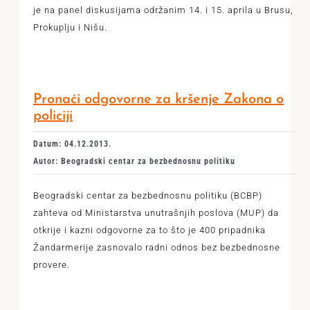
je na panel diskusijama održanim 14. i 15. aprila u Brusu,
Prokuplju i Nišu.
Pronaći odgovorne za kršenje Zakona o
policiji
Datum: 04.12.2013.
Autor: Beogradski centar za bezbednosnu politiku
Beogradski centar za bezbednosnu politiku (BCBP)
zahteva od Ministarstva unutrašnjih poslova (MUP) da
otkrije i kazni odgovorne za to što je 400 pripadnika
Žandarmerije zasnovalo radni odnos bez bezbednosne
provere.