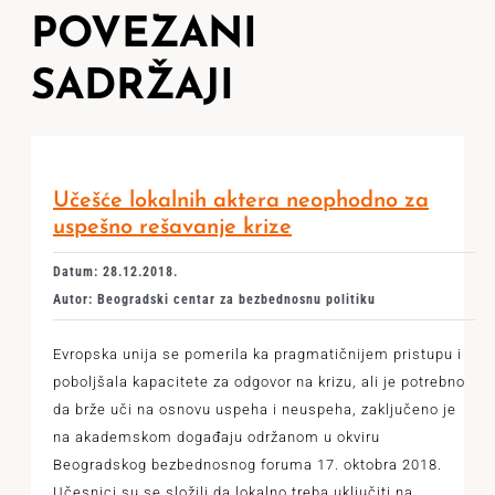
POVEZANI
SADRŽAJI
Učešće lokalnih aktera neophodno za
uspešno rešavanje krize
Datum: 28.12.2018.
Autor: Beogradski centar za bezbednosnu politiku
Evropska unija se pomerila ka pragmatičnijem pristupu i
poboljšala kapacitete za odgovor na krizu, ali je potrebno
da brže uči na osnovu uspeha i neuspeha, zaključeno je
na akademskom događaju održanom u okviru
Beogradskog bezbednosnog foruma 17. oktobra 2018.
Učesnici su se složili da lokalno treba uključiti na