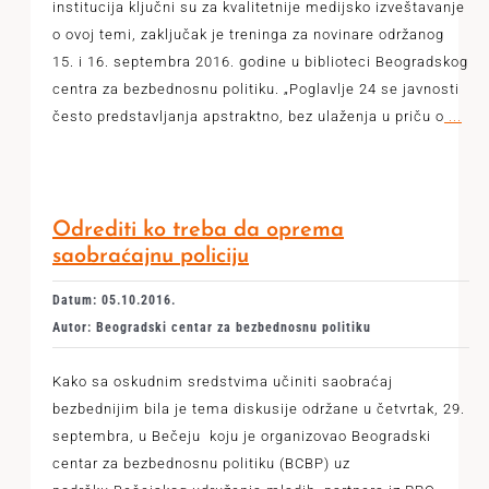
institucija ključni su za kvalitetnije medijsko izveštavanje
o ovoj temi, zaključak je treninga za novinare održanog
15. i 16. septembra 2016. godine u biblioteci Beogradskog
centra za bezbednosnu politiku. „Poglavlje 24 se javnosti
često predstavljanja apstraktno, bez ulaženja u priču o
...
Odrediti ko treba da oprema
saobraćajnu policiju
Datum: 05.10.2016.
Autor: Beogradski centar za bezbednosnu politiku
Kako sa oskudnim sredstvima učiniti saobraćaj
bezbednijim bila je tema diskusije održane u četvrtak, 29.
septembra, u Bečeju koju je organizovao Beogradski
centar za bezbednosnu politiku (BCBP) uz