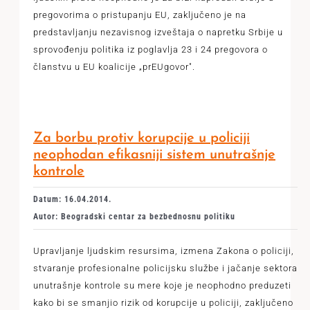
pregovorima o pristupanju EU, zaključeno je na
predstavljanju nezavisnog izveštaja o napretku Srbije u
sprovođenju politika iz poglavlja 23 i 24 pregovora o
članstvu u EU koalicije „prEUgovor".
Za borbu protiv korupcije u policiji
neophodan efikasniji sistem unutrašnje
kontrole
Datum: 16.04.2014.
Autor: Beogradski centar za bezbednosnu politiku
Upravljanje ljudskim resursima, izmena Zakona o policiji,
stvaranje profesionalne policijsku službe i jačanje sektora
unutrašnje kontrole su mere koje je neophodno preduzeti
kako bi se smanjio rizik od korupcije u policiji, zaključeno