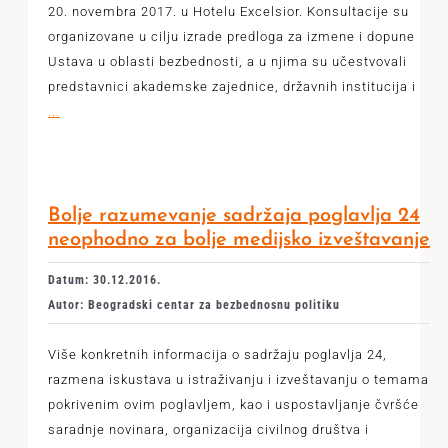
20. novembra 2017. u Hotelu Excelsior. Konsultacije su
organizovane u cilju izrade predloga za izmene i dopune
Ustava u oblasti bezbednosti, a u njima su učestvovali
predstavnici akademske zajednice, državnih institucija i
...
Bolje razumevanje sadržaja poglavlja 24
neophodno za bolje medijsko izveštavanje
Datum: 30.12.2016.
Autor: Beogradski centar za bezbednosnu politiku
Više konkretnih informacija o sadržaju poglavlja 24,
razmena iskustava u istraživanju i izveštavanju o temama
pokrivenim ovim poglavljem, kao i uspostavljanje čvršće
saradnje novinara, organizacija civilnog društva i