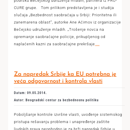
podršku Bečejskog udruženja mladih, partnera iz PRO-
CURE grupe. Tom prilikom predstavljena je i studija
slučaja „Bezbednost saobraćaja u Srbiji: Prioritetna ili
zanemarena oblast”, autorke Ane Aćimov iz organizacije
Bečejsko udruženje mladih. „Trošenje novca na
opremanje saobraćajne policije, prikupljenog od
naplaćenih kazni za saobraćajne prekršaje
...
Za napredak Srbije ka EU potrebna je
veća odgovornost i kontrola vlasti
Datum: 09.05.2014.
Autor: Beogradski centar za bezbednosnu politiku
Poboljšanje kontrole izvršne vlasti, uvođenje sistemskog
pristupa rešavanju problema i unapređenje zaštite
ljudskih prava neophodno je za brži napredak Srbije u