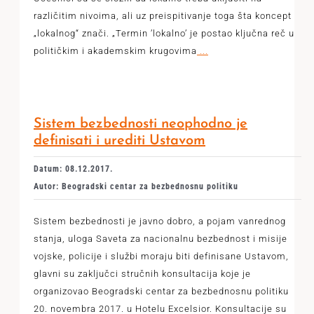
različitim nivoima, ali uz preispitivanje toga šta koncept
„lokalnog“ znači. „Termin ’lokalno’ je postao ključna reč u
političkim i akademskim krugovima
...
Sistem bezbednosti neophodno je
definisati i urediti Ustavom
Datum: 08.12.2017.
Autor: Beogradski centar za bezbednosnu politiku
Sistem bezbednosti je javno dobro, a pojam vanrednog
stanja, uloga Saveta za nacionalnu bezbednost i misije
vojske, policije i službi moraju biti definisane Ustavom,
glavni su zaključci stručnih konsultacija koje je
organizovao Beogradski centar za bezbednosnu politiku
20. novembra 2017. u Hotelu Excelsior. Konsultacije su