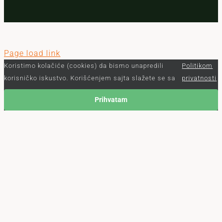
Page load link
Koristimo kolačiće (cookies) da bismo unapredili
Politikom
korisničko iskustvo. Korišćenjem sajta slažete se sa
privatnosti
Prihvatam