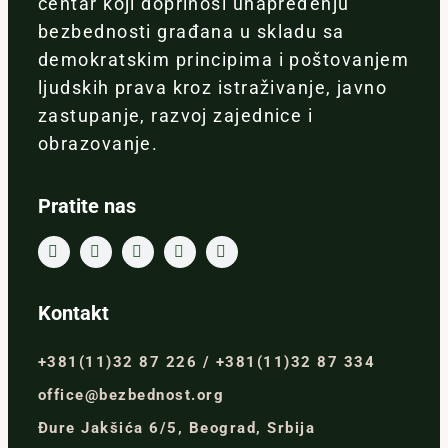
centar koji doprinosi unapređenju
bezbednosti građana u skladu sa
demokratskim principima i poštovanjem
ljudskih prava kroz istraživanje, javno
zastupanje, razvoj zajednice i
obrazovanje.
Pratite nas
Kontakt
+381(11)32 87 226 / +381(11)32 87 334
office@bezbednost.org
Đure Jakšića 6/5, Beograd, Srbija