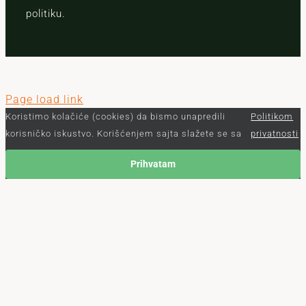
politiku.
Page load link
Koristimo kolačiće (cookies) da bismo unapredili
Politikom
korisničko iskustvo. Korišćenjem sajta slažete se sa
privatnosti
Prihvatam