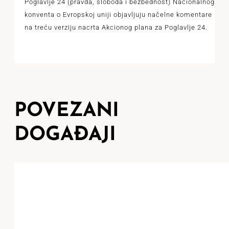
Poglavlje 24 (pravda, sloboda i bezbednost) Nacionalnog
konventa o Evropskoj uniji objavljuju načelne komentare
na treću verziju nacrta Akcionog plana za Poglavlje 24.
POVEZANI
DOGAĐAJI