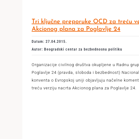
Tri ključne preporuke OCD za treću ve
Akcionog plana za Poglavlje 24
Datum: 27.04.2015.
Autor: Beogradski centar za bezbednosnu politiku
Organizacije civilnog društva okupljene u Radnu gru
Poglavlje 24 (pravda, sloboda i bezbednost) Naciona
konventa o Evropskoj uniji objavljuju načelne komen
treću verziju nacrta Akcionog plana za Poglavlje 24.