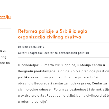
rziju
Reforma policije u Srbiji iz ugla
organizacija civilnog društva
Datum: 06.03.2012.
pu za
Autor: Beogradski centar za bezbednosnu politiku
lnog
tare na
U ponedeljak, 8. marta 2010. godine, u Medija centru u
Beogradu predstavljena je druga Zbirka predloga praktič
politike za reformu policije u Srbiji, koju zajednički
objavljuju Beogradski centar za ljudska prava, Centar za
civilno-vojne odnose i Forum za bezbednost i demokratij
u okviru projekta „Podsticanje uključivanja civilnog društ
u reformu policije".