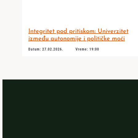
Integritet pod pritiskom: Univerzitet
između autonomije i političke moći
Datum: 27.02.2026.
Vreme: 19:00