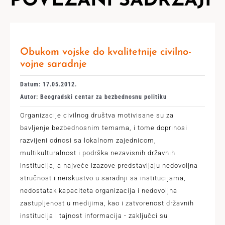
POVEZANI SADRŽAJI
Obukom vojske do kvalitetnije civilno-
vojne saradnje
Datum: 17.05.2012.
Autor: Beogradski centar za bezbednosnu politiku
Organizacije civilnog društva motivisane su za
bavljenje bezbednosnim temama, i tome doprinosi
razvijeni odnosi sa lokalnom zajednicom,
multikulturalnost i podrška nezavisnih državnih
institucija, a najveće izazove predstavljaju nedovoljna
stručnost i neiskustvo u saradnji sa institucijama,
nedostatak kapaciteta organizacija i nedovoljna
zastupljenost u medijima, kao i zatvorenost državnih
institucija i tajnost informacija - zaključci su