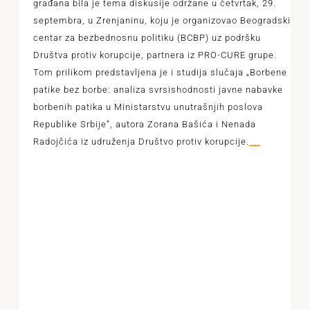
građana bila je tema diskusije održane u četvrtak, 29.
septembra, u Zrenjaninu, koju je organizovao Beogradski
centar za bezbednosnu politiku (BCBP) uz podršku
Društva protiv korupcije, partnera iz PRO-CURE grupe.
Tom prilikom predstavljena je i studija slučaja „Borbene
patike bez borbe: analiza svrsishodnosti javne nabavke
borbenih patika u Ministarstvu unutrašnjih poslova
Republike Srbije”, autora Zorana Bašića i Nenada
Radojčića iz udruženja Društvo protiv korupcije.
...