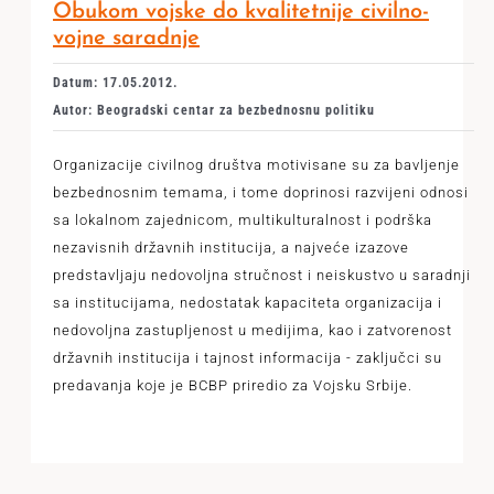
Obukom vojske do kvalitetnije civilno-
vojne saradnje
Datum: 17.05.2012.
Autor: Beogradski centar za bezbednosnu politiku
Organizacije civilnog društva motivisane su za bavljenje
bezbednosnim temama, i tome doprinosi razvijeni odnosi
sa lokalnom zajednicom, multikulturalnost i podrška
nezavisnih državnih institucija, a najveće izazove
predstavljaju nedovoljna stručnost i neiskustvo u saradnji
sa institucijama, nedostatak kapaciteta organizacija i
nedovoljna zastupljenost u medijima, kao i zatvorenost
državnih institucija i tajnost informacija - zaključci su
predavanja koje je BCBP priredio za Vojsku Srbije.